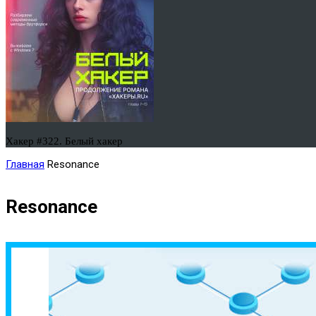
Хакер #322. Белый хакер
Главная
Resonance
Resonance