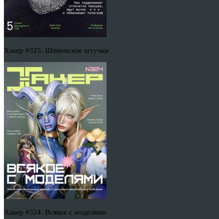
Хакер #325. Шпионские штучки
Хакер #324. Всякое с моделями