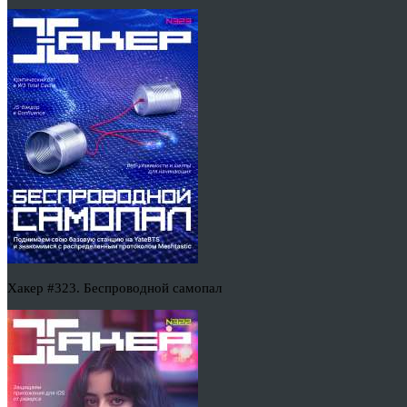
Хакер #323. Беспроводной самопал