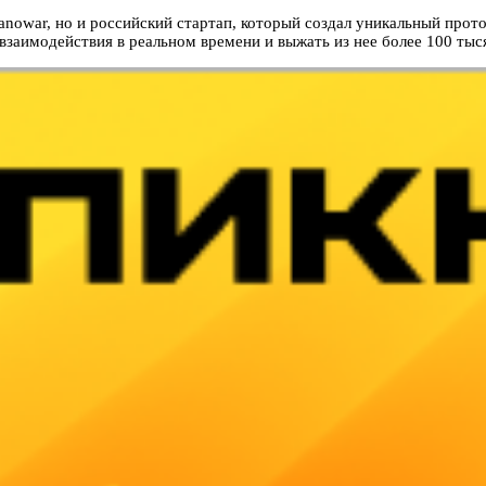
nowar, но и российский стартап, который создал уникальный проток
заимодействия в реальном времени и выжать из нее более 100 тыся