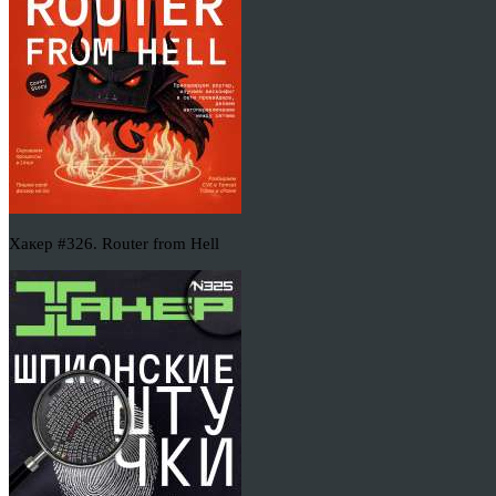
Хакер #326. Router from Hell