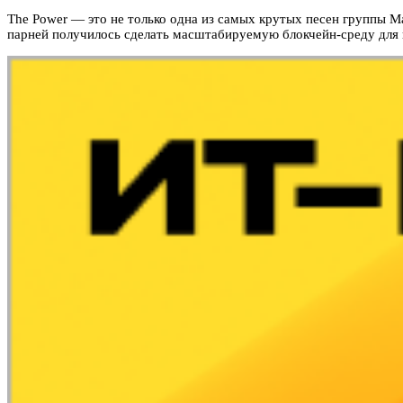
The Power — это не только одна из самых крутых песен группы Ma
парней получилось сделать масштабируемую блокчейн-среду для в