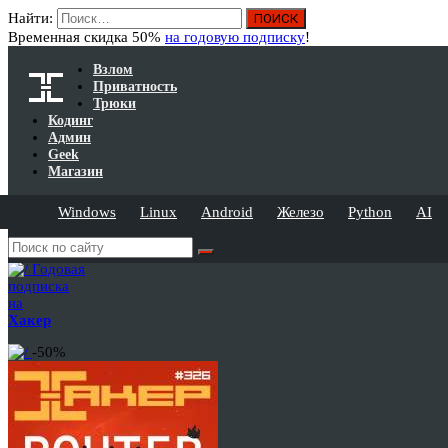
Найти:
Временная скидка 50%
на годовую подписку
!
Взлом
Приватность
Трюки
Кодинг
Админ
Geek
Магазин
Windows
Linux
Android
Железо
Python
AI
Годовая
подписка
на
Хакер
-50%