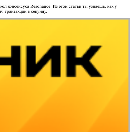
ол консенсуса Resonance. Из этой статьи ты узнаешь, как у
ч транзакций в секунду.