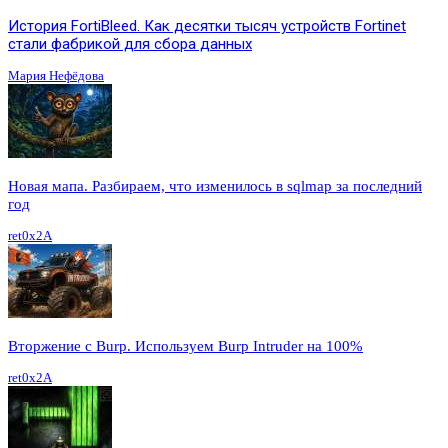
История FortiBleed. Как десятки тысяч устройств Fortinet
стали фабрикой для сбора данных
Мария Нефёдова
Новая мапа. Разбираем, что изменилось в sqlmap за последний
год
ret0x2A
Вторжение с Burp. Используем Burp Intruder на 100%
ret0x2A