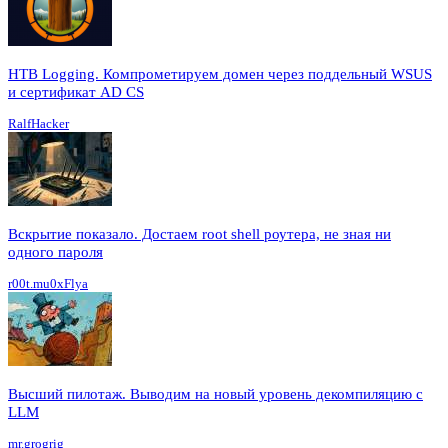
HTB Logging. Компрометируем домен через поддельный WSUS
и сертификат AD CS
RalfHacker
Вскрытие показало. Достаем root shell роутера, не зная ни
одного пароля
r00t.mu0xFlya
Высший пилотаж. Выводим на новый уровень декомпиляцию с
LLM
mr.grogrig