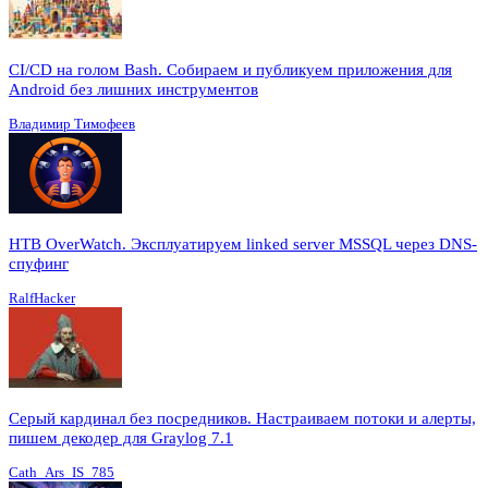
CI/CD на голом Bash. Собираем и публикуем приложения для
Android без лишних инструментов
Владимир Тимофеев
HTB OverWatch. Эксплуатируем linked server MSSQL через DNS-
спуфинг
RalfHacker
Серый кардинал без посредников. Настраиваем потоки и алерты,
пишем декодер для Graylog 7.1
Cath_Ars_IS_785