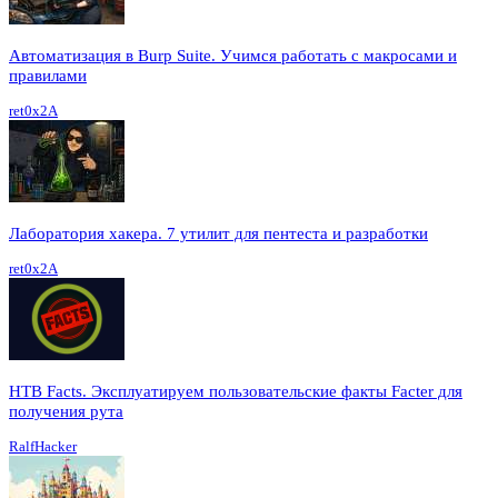
Автоматизация в Burp Suite. Учимся работать с макросами и
правилами
ret0x2A
Лаборатория хакера. 7 утилит для пентеста и разработки
ret0x2A
HTB Facts. Эксплуатируем пользовательские факты Facter для
получения рута
RalfHacker