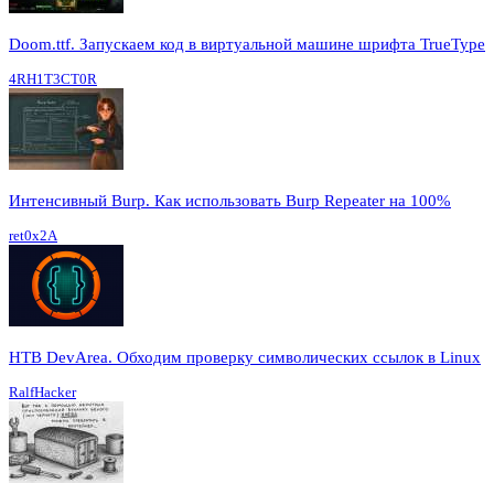
Doom.ttf. Запускаем код в виртуальной машине шрифта TrueType
4RH1T3CT0R
Интенсивный Burp. Как использовать Burp Repeater на 100%
ret0x2A
HTB DevArea. Обходим проверку символических ссылок в Linux
RalfHacker