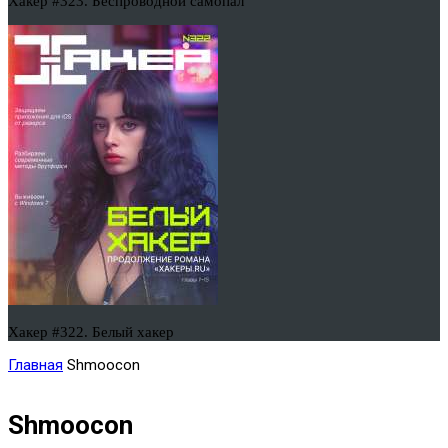
Хакер #323. Беспроводной самопал
Хакер #322. Белый хакер
Главная
Shmoocon
Shmoocon