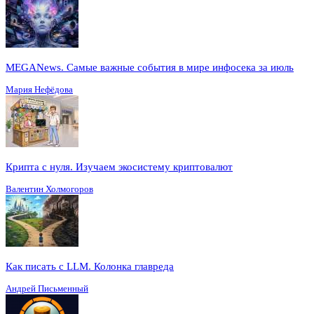
MEGANews. Cамые важные события в мире инфосека за июль
Мария Нефёдова
Крипта с нуля. Изучаем экосистему криптовалют
Валентин Холмогоров
Как писать с LLM. Колонка главреда
Андрей Письменный