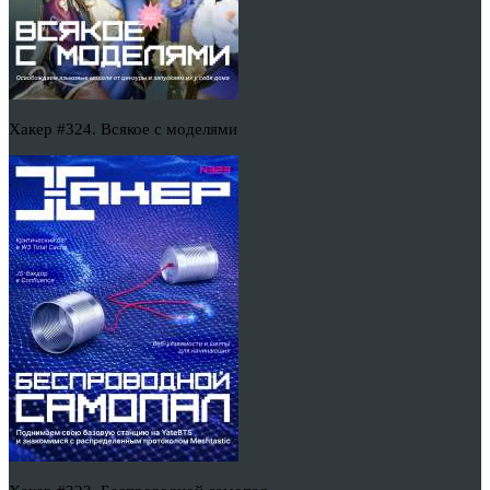
Хакер #324. Всякое с моделями