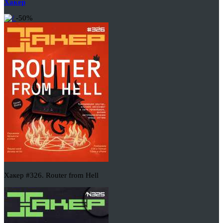
Хакер
-50%
Хакер #326. Router from Hell