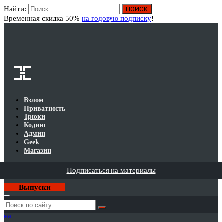
Найти:
Вход
Временная скидка 50%
на годовую подписку
!
Взлом
Приватность
Трюки
Кодинг
Админ
Geek
Магазин
Подписаться на материалы
Выпуски
Годовая
подписка
на