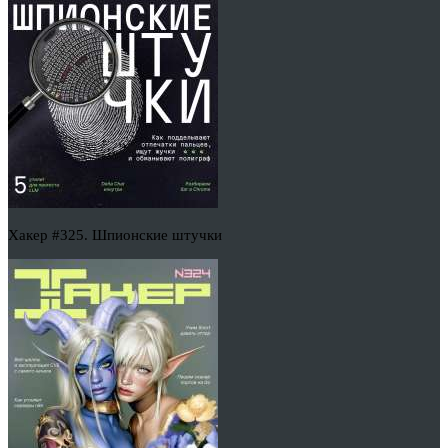
Хакер #325. Шпионские штучки