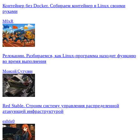
Контейнер без Docker. Собираем контейнер в Linux своими
руками
M0xR
Релокации. Разбираемся, как Linux-программа находит функцию
во время выполнения
Моисей Сутулин
Red Stable. Строим систему управления распределенной
атакующей инфраструктурой
es0rle0