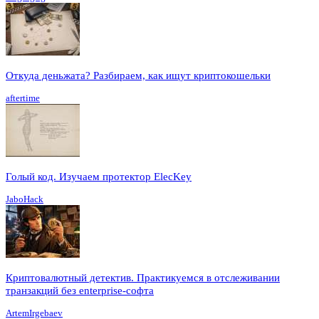
Откуда деньжата? Разбираем, как ищут криптокошельки
aftertime
Голый код. Изучаем протектор ElecKey
JaboHack
Криптовалютный детектив. Практикуемся в отслеживании
транзакций без enterprise-софта
ArtemIrgebaev