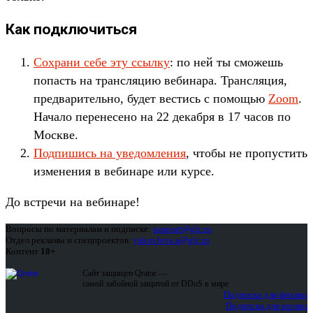
Как подключиться
Сохрани себе эту ссылку
: по ней ты сможешь
попасть на трансляцию вебинара. Трансляция,
предварительно, будет вестись с помощью
Zoom
.
Начало перенесено на 22 декабря в 17 часов по
Москве.
Подпишись на уведомления
, чтобы не пропустить
изменения в вебинаре или курсе.
До встречи на вебинаре!
Вопросы по материалам и подписке:
support@glc.ru
Отдел рекламы и спецпроектов:
yakovleva.a@glc.ru
Контент
18+
Сайт защищен Qrator —
самой забойной защитой от DDoS в мире
Подписка для физлиц
Подписка для юрлиц