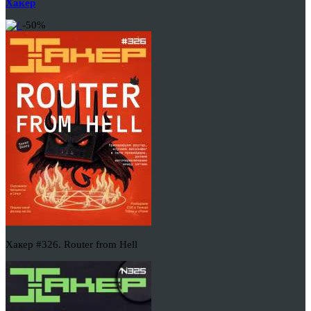
Хакер
-50%
Хакер #326. Router from Hell