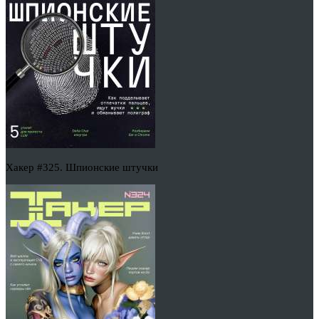
Хакер #325. Шпионские штучки