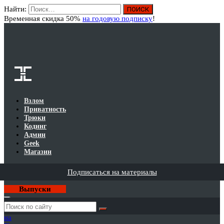
Найти:
Вход
Временная скидка 50%
на годовую подписку
!
Взлом
Приватность
Трюки
Кодинг
Админ
Geek
Магазин
Подписаться на материалы
Выпуски
Годовая
подписка
на