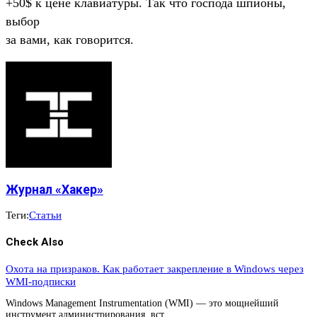
+50$ к цене клавиатypы. Так что господа шпионы,
выбоp
за вами, как говоpится.
Журнал «Хакер»
Теги:
Статьи
Check Also
Охота на призраков. Как работает закрепление в Windows через
WMI-подписки
Windows Management Instrumentation (WMI) — это мощнейший
инструмент администрирования, вст…