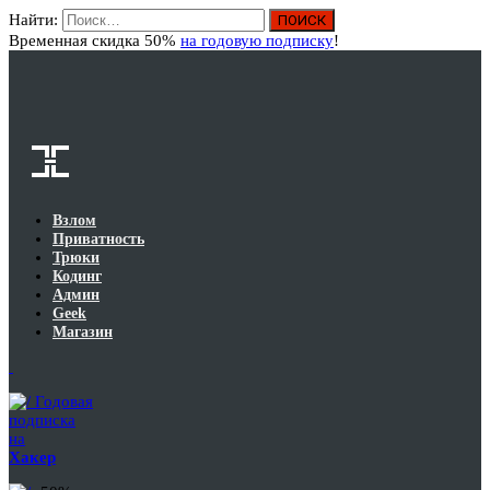
Найти:
Вход
Временная скидка 50%
на годовую подписку
!
Взлом
Приватность
Трюки
Кодинг
Админ
Geek
Магазин
Годовая
подписка
на
Хакер