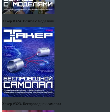
Хакер #324. Всякое с моделями
Хакер #323. Беспроводной самопал