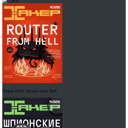
-50%
Хакер #326. Router from Hell