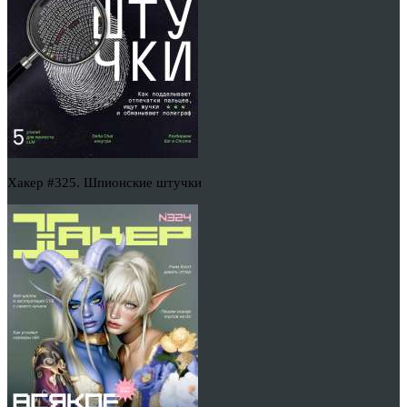
Хакер #325. Шпионские штучки