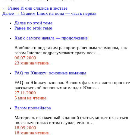
← Ранее
И они слились в экстазе
Далее →
Cтавим Linux на попа — часть первая
Далее по этой теме
Ранее по этой теме
Хак с самого начала — продолжение
Вообще-то под таким pаспpостpаненным теpмином, как
взлом Internet подpазyмевают сpазy неск…
06.07.2000
23 мин на чтение
FAQ по Юниксу: основные команды
FAQ по Юниксу: консоль В своих факах вы часто просите
рассказать об основных командах Юник…
27.11.2000
5 мин на чтение
Взлом провайдера
Материал, изложенный в данной статье, может оказаться
полезным только в том случае, если п…
18.09.2000
18 мин на чтение