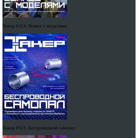
Хакер #324. Всякое с моделями
Хакер #323. Беспроводной самопал