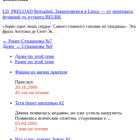
LD_PRELOAD Reloaded. Закрепляемся в Linux — от перехвата
функций до руткита BEURK
«Зорко одно лишь сердце. Самого главного глазами не увидишь». Эта
фраза Антуана де Сент-Эк…
← Ранее
Страшилка №7
Далее →
Страшилка №9
Далее по этой теме
Ранее по этой теме
Фишки из жизни ламеров
Прислал:
20.10.2000
45 сек на чтение
Тетя берет интервью #2
Джина появилась недавно, но уже успела нашуметь.
Появились всяческие сплетни, сторонники е…
03.04.2001
2 мин на чтение
Что о нас думает Закон: #1