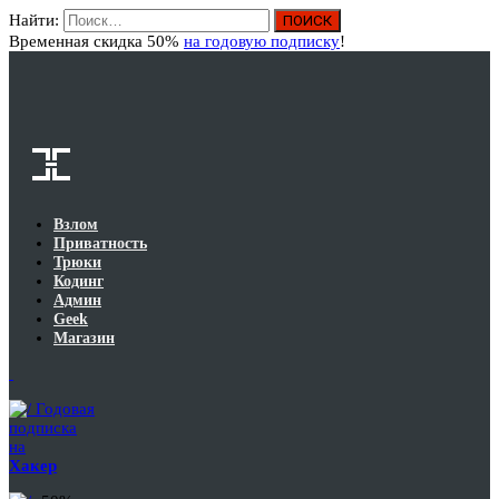
Найти:
Вход
Временная скидка 50%
на годовую подписку
!
Взлом
Приватность
Трюки
Кодинг
Админ
Geek
Магазин
Годовая
подписка
на
Хакер