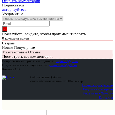
Открыть комментарии
Подписаться
авторизуйтесь
Уведомить о
Пожалуйста, войдите, чтобы прокомментировать
0
комментариев
Старые
Новые
Популярные
Межтекстовые Отзывы
Посмотреть все комментарии
Вопросы по материалам и подписке:
support@glc.ru
Отдел рекламы и спецпроектов:
yakovleva.a@glc.ru
Контент
18+
Сайт защищен Qrator —
самой забойной защитой от DDoS в мире
Подписка для физлиц
Подписка для юрлиц
Реклама на «Хакере»
Контакты