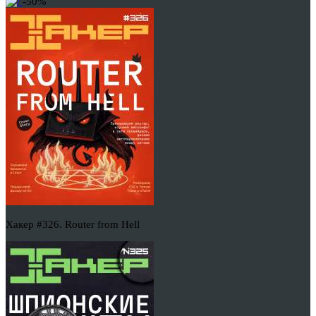
-50%
Хакер #326. Router from Hell