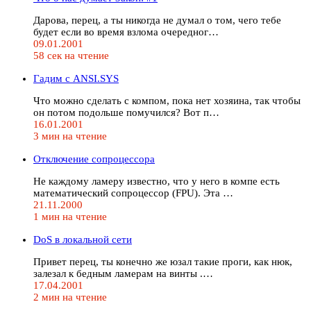
Дарова, перец, а ты никогда не думал о том, чего тебе
будет если во время взлома очередног…
09.01.2001
58 сек на чтение
Гадим с ANSI.SYS
Что можно сделать с компом, пока нет хозяина, так чтобы
он потом подольше помучился? Вот п…
16.01.2001
3 мин на чтение
Отключение сопроцессора
Не каждому ламеру известно, что у него в компе есть
математический сопроцессор (FPU). Эта …
21.11.2000
1 мин на чтение
DoS в локальной сети
Привет перец, ты конечно же юзал такие проги, как нюк,
залезал к бедным ламерам на винты .…
17.04.2001
2 мин на чтение