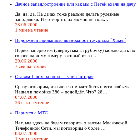
Дачное западлостроение или как мы с Петей ехали на дачу
Да, да, да. На дачах тоже реально делать рулезные
заподлянки. И сотворить их можно не толь…
28.06.2000
1 мин на чтение
Недокументированные возможности журнала `Хакер`
Перво-наперво им (свернутым в трубочку) можно дать по
голове наглому ламеру который из-за …
29.06.2000
7 сек на чтение
Ставим Linux на попа — часть вторая
Сразу оговорим, что железо может быть почти любым.
Нашёл в помойке 386 – подойдёт. Что? 28…
04.07.2000
36 сек на чтение
Паримся с MTC
Нет, мы здесь не будем говорить о взломе Московской
Телефонной Сети, мы поговорим о более …
03.07.2000
1 мин на чтение