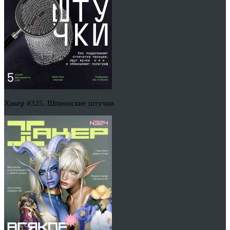
Хакер #325. Шпионские штучки