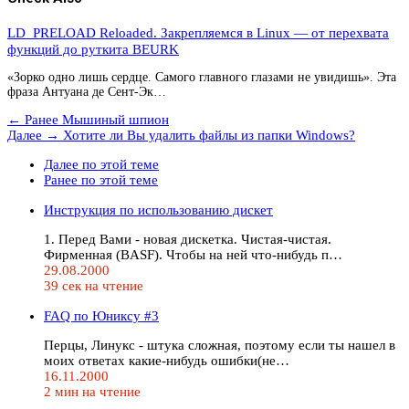
LD_PRELOAD Reloaded. Закрепляемся в Linux — от перехвата
функций до руткита BEURK
«Зорко одно лишь сердце. Самого главного глазами не увидишь». Эта
фраза Антуана де Сент-Эк…
← Ранее
Мышиный шпион
Далее →
Хотите ли Вы удалить файлы из папки Windows?
Далее по этой теме
Ранее по этой теме
Инструкция по использованию дискет
1. Перед Вами - новая дискетка. Чистая-чистая.
Фирменная (BASF). Чтобы на ней что-нибудь п…
29.08.2000
39 сек на чтение
FAQ по Юниксу #3
Перцы, Линукс - штука сложная, поэтому если ты нашел в
моих ответах какие-нибудь ошибки(не…
16.11.2000
2 мин на чтение