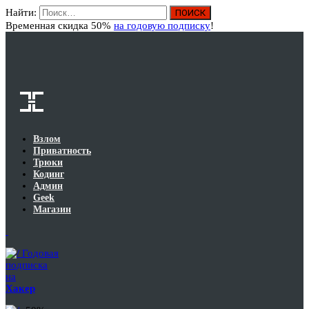
Найти:
Вход
Временная скидка 50%
на годовую подписку
!
Взлом
Приватность
Трюки
Кодинг
Админ
Geek
Магазин
Годовая
подписка
на
Хакер