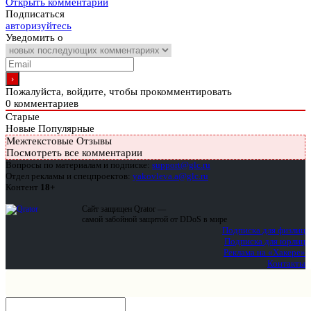
Открыть комментарии
Подписаться
авторизуйтесь
Уведомить о
Пожалуйста, войдите, чтобы прокомментировать
0
комментариев
Старые
Новые
Популярные
Межтекстовые Отзывы
Посмотреть все комментарии
Вопросы по материалам и подписке:
support@glc.ru
Отдел рекламы и спецпроектов:
yakovleva.a@glc.ru
Контент
18+
Сайт защищен Qrator —
самой забойной защитой от DDoS в мире
Подписка для физлиц
Подписка для юрлиц
Реклама на «Хакере»
Контакты