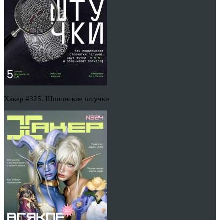
Хакер #325. Шпионские штучки