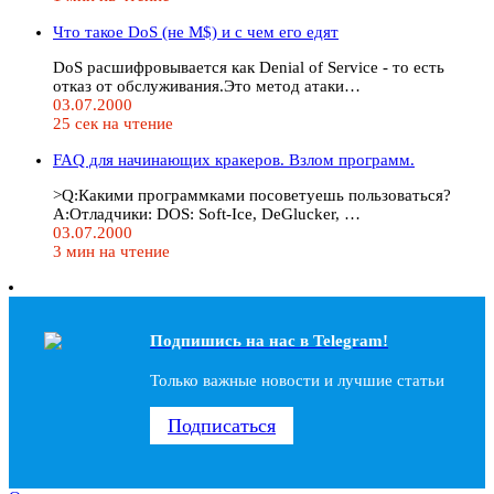
Что такое DoS (не M$) и с чем его едят
DoS расшифровывается как Denial of Service - то есть
отказ от обслуживания.Это метод атаки…
03.07.2000
25 сек на чтение
FAQ для начинающих кракеров. Взлом программ.
>Q:Какими программками посоветуешь пользоваться?
A:Отладчики: DOS: Soft-Ice, DeGlucker, …
03.07.2000
3 мин на чтение
Подпишись на наc в Telegram!
Только важные новости и лучшие статьи
Подписаться