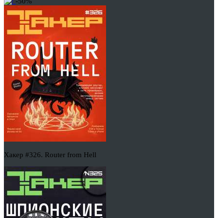
-50%
Хакер #326. Router from Hell