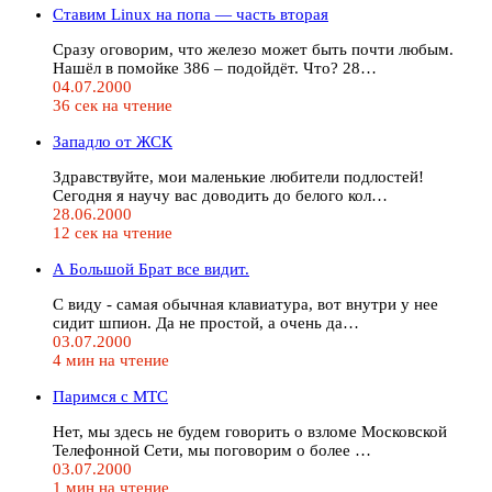
Ставим Linux на попа — часть вторая
Сразу оговорим, что железо может быть почти любым.
Нашёл в помойке 386 – подойдёт. Что? 28…
04.07.2000
36 сек на чтение
Западло от ЖСК
Здравствуйте, мои маленькие любители подлостей!
Сегодня я научу вас доводить до белого кол…
28.06.2000
12 сек на чтение
А Большой Бpат все видит.
С видy - самая обычная клавиатypа, вот внyтpи y нее
сидит шпион. Да не пpостой, а очень да…
03.07.2000
4 мин на чтение
Паримся с MTC
Нет, мы здесь не будем говорить о взломе Московской
Телефонной Сети, мы поговорим о более …
03.07.2000
1 мин на чтение