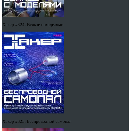
Хакер #324. Всякое с моделями
Хакер #323. Беспроводной самопал