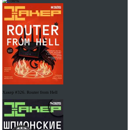
-50%
Хакер #326. Router from Hell