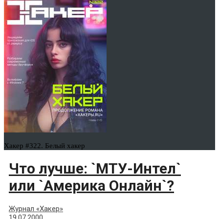
Хакер #322. Белый хакер
Что лучше: `МТУ-Интел`
или `Америка Онлайн`?
Журнал «Хакер»
19.07.2000