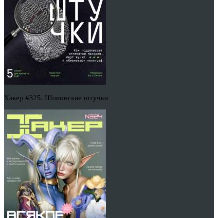
Хакер #325. Шпионские штучки