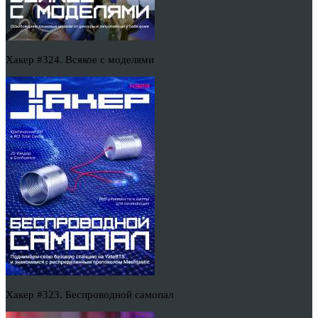
Хакер #324. Всякое с моделями
Хакер #323. Беспроводной самопал