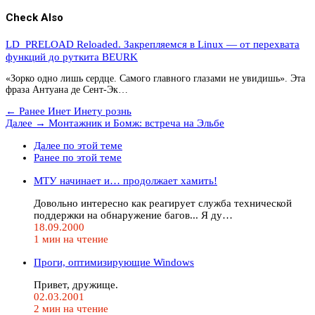
Check Also
LD_PRELOAD Reloaded. Закрепляемся в Linux — от перехвата
функций до руткита BEURK
«Зорко одно лишь сердце. Самого главного глазами не увидишь». Эта
фраза Антуана де Сент-Эк…
← Ранее
Инет Инету рознь
Далее →
Монтажник и Бомж: встреча на Эльбе
Далее по этой теме
Ранее по этой теме
МТУ начинает и… продолжает хамить!
Довольно интересно как реагирует служба технической
поддержки на обнаружение багов... Я ду…
18.09.2000
1 мин на чтение
Проги, оптимизирующие Windows
Привет, дружище.
02.03.2001
2 мин на чтение