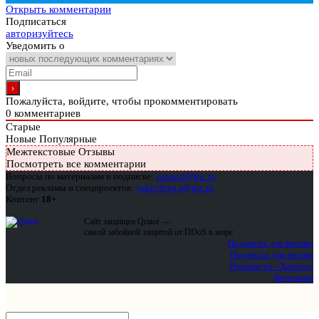
Открыть комментарии
Подписаться
авторизуйтесь
Уведомить о
Пожалуйста, войдите, чтобы прокомментировать
0
комментариев
Старые
Новые
Популярные
Межтекстовые Отзывы
Посмотреть все комментарии
Вопросы по материалам и подписке:
support@glc.ru
Отдел рекламы и спецпроектов:
yakovleva.a@glc.ru
Контент
18+
Сайт защищен Qrator —
самой забойной защитой от DDoS в мире
Подписка для физлиц
Подписка для юрлиц
Реклама на «Хакере»
Контакты