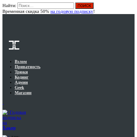
Найти:
Вход
Временная скидка 50%
на годовую подписку
!
Взлом
Приватность
Трюки
Кодинг
Админ
Geek
Магазин
Годовая
подписка
на
Хакер