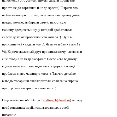
напоследок о грустном. Друзья делали проще (им
просто не до картошки и не до краски). Тырили лом
на близлежащей стройке, забирались на крышу дома
поздно ночью, выбирали самую пакостную
машину-вредительницу, у которой срабатывала
сирена даже от пролетающего комара :). Ну и в
принципе усё - кидали лом :). Чуть не забыл - этаж 12
%). Короче железный друг прошивал клячу насквозь и
ещё входил на метр в асфальт. После чего бедному
водиле мало того, что надо латать дырки, так ещё
проблема снять машину с лома :). Так что делайте
выводы товарищи автолюбители, если ваша сирена
орет громче кастрированного кота :).
Отдельное спасибо Dimych
(_dimych@mail.ru
) за пару
подброшенных идей, использованных в этой
писанине.