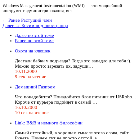
Windows Management Instrumentation (WMI) — это мощнейший
инструмент администрирования, вст…
← Ранее
Растущий член
Далее →
Косим под иностранца
Далее по этой теме
Ранее по этой теме
Охота на клюшек
Достали бабки у подъезда? Тогда это западло для тебя :).
Можно просто: зарезать их, задуши…
10.11.2000
9 сек на чтение
Домашний Газпром
Что понадобится? Понадобится блок питания от USRobo...
Короче от курьера подойдет в самый …
16.10.2000
10 сек на чтение
Link: B&B и немного философии
Самый отстойный, в хорошем смысле этого слова, сайт
Рунета. Причем тут не просто отстой, а…