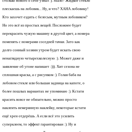
столько нового о себе узнал :). Мало? Жидкое стекло
плескаешь на лобовик... Ну, и что? ХАНА лобовику!
Кто захочет ездить с белесым, мутным лобовиком?
Но это всё из простых вещей. Посложнее будет
перекрасить чужую машину в другой цвет, а номера
поменять с номерами соседней тачки. Зато как
долго сонный хозяин утром будет искать свою
ненаглядную четырехколесную :). Может даже и
заявление об угоне напишет :))). Хит сезона не
сплошная краска, а с рисунком :). Голая баба на
лобовом стекле или большая задница на капоте, о
более пошлых вариантах не упоминаю :). Кстати
красить вовсе не обязательно, можно просто
наклеить немерянную наклейку, некоторые кстати
ещё хрен отдерёшь. А если всё это усилить
суперклеем, то эффект гарантирован :). Ну и