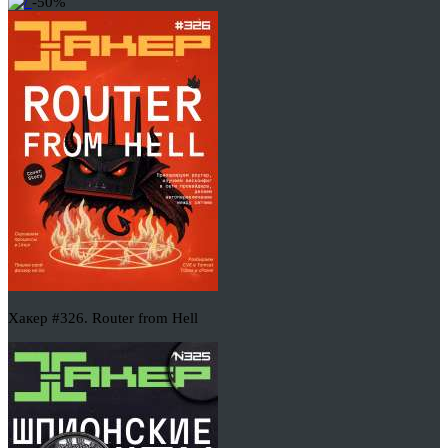
-50%
Хакер #326. Router from Hell