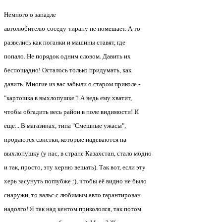
Немного о западле
автолюбителю-соседу-тирану не помешает. А то
развелись как поганки и машины ставят, где
попало. Не порядок одним словом. Давить их
беспощадно! Осталось только придумать, как
давить. Многие из вас забыли о старом приколе -
"картошка в выхлопушке"! А ведь ему хватит,
чтобы обгадить весь район в поле видимости! И
еще... В магазинах, типа "Смешные ужасы",
продаются свистки, которые надеваются на
выхлопушку (у нас, в стране Казахстан, стало модно
и так, просто, эту херню вешать). Так вот, если эту
херь засунуть поглубже :), чтобы её видно не было
снаружи, то вальс с любимым авто гарантирован
надолго! Я так над кентом прикололся, так потом