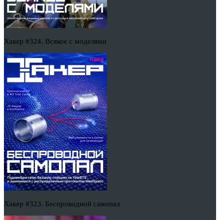
Хакер #324. Всякое с моделями
Хакер #323. Беспроводной самопал