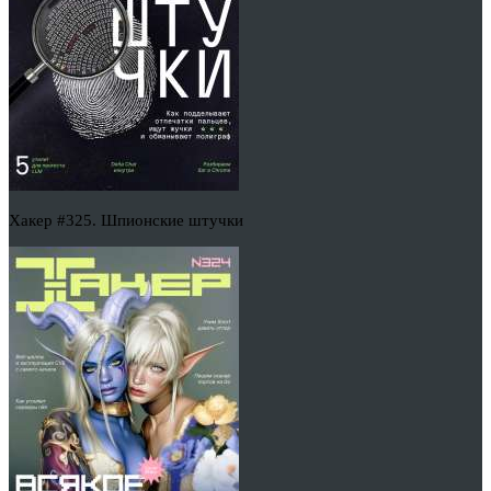
Хакер #325. Шпионские штучки