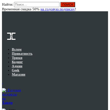
Найти:
Вход
Временная скидка 50%
на годовую подписку
!
Взлом
Приватность
Трюки
Кодинг
Админ
Geek
Магазин
Годовая
подписка
на
Хакер