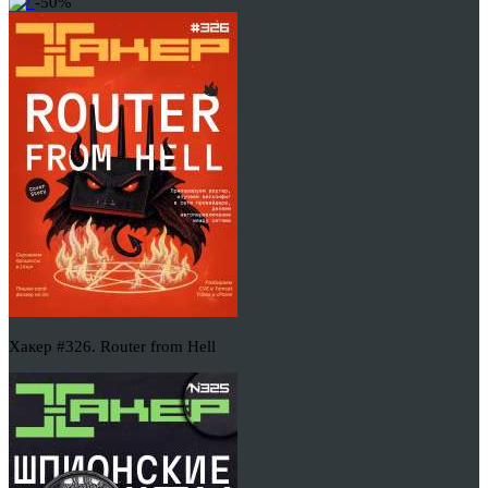
-50%
Хакер #326. Router from Hell