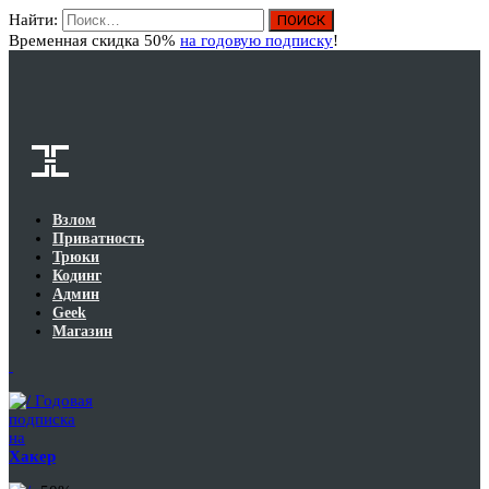
Найти:
Вход
Временная скидка 50%
на годовую подписку
!
Взлом
Приватность
Трюки
Кодинг
Админ
Geek
Магазин
Годовая
подписка
на
Хакер