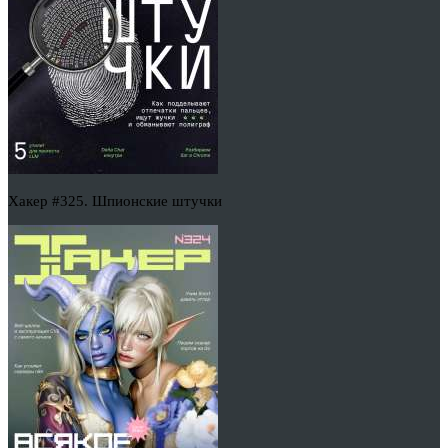
Хакер #325. Шпионские штучки