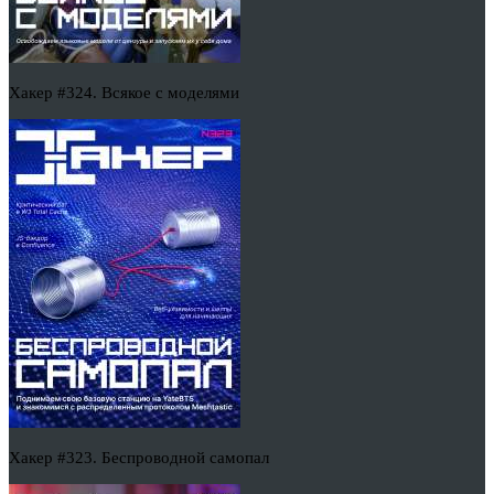
Хакер #324. Всякое с моделями
Хакер #323. Беспроводной самопал