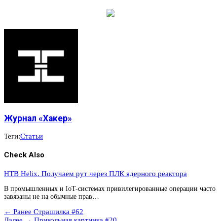
Журнал «Хакер»
Теги:
Статьи
Check Also
HTB Helix. Получаем рут через ПЛК ядерного реактора
В промышленных и IoT-системах привилегированные операции часто
завязаны не на обычные прав…
← Ранее
Страшилка #62
Далее →
Прикольная картинка #20