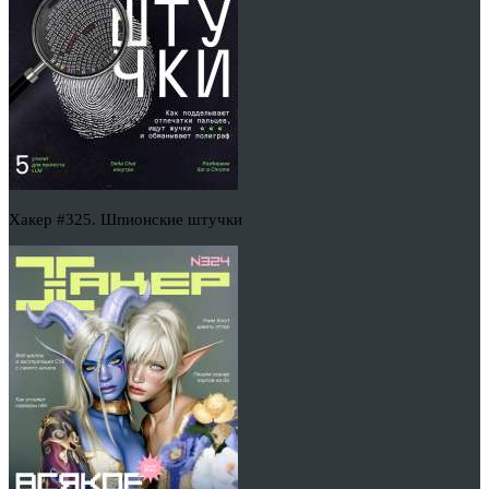
Хакер #325. Шпионские штучки