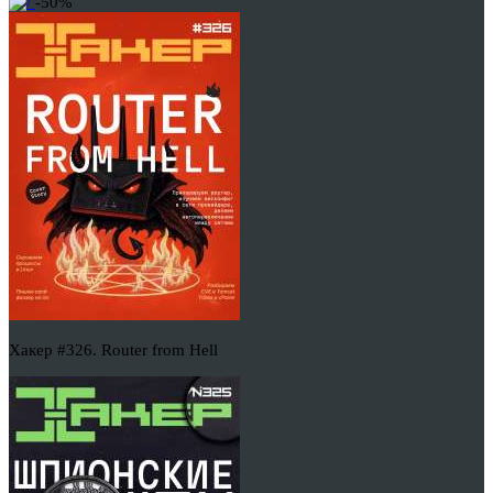
-50%
Хакер #326. Router from Hell