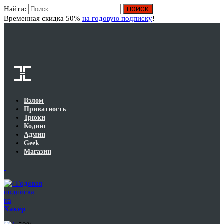
Найти:
Вход
Временная скидка 50%
на годовую подписку
!
Взлом
Приватность
Трюки
Кодинг
Админ
Geek
Магазин
Годовая
подписка
на
Хакер