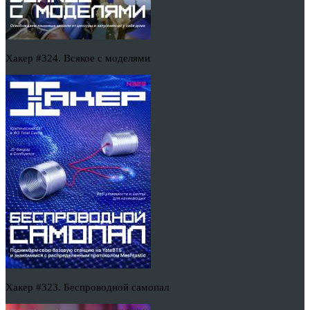
Хакер #324. Всякое с моделями
Хакер #323. Беспроводной самопал