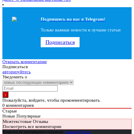
Подпишись на наc в Telegram!
Только важные новости и лучшие статьи
Подписаться
Открыть комментарии
Подписаться
авторизуйтесь
Уведомить о
Пожалуйста, войдите, чтобы прокомментировать
0
комментариев
Старые
Новые
Популярные
Межтекстовые Отзывы
Посмотреть все комментарии
Вопросы по материалам и подписке:
support@glc.ru