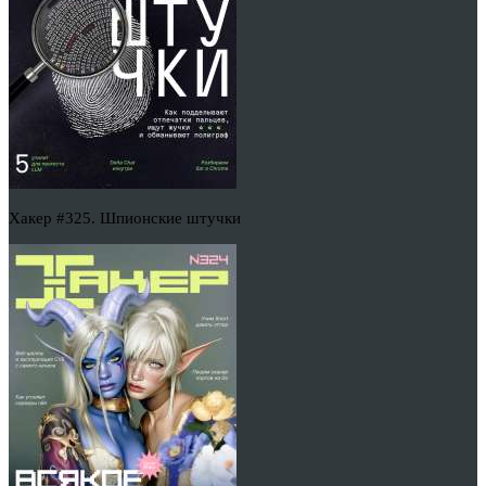
Хакер #325. Шпионские штучки