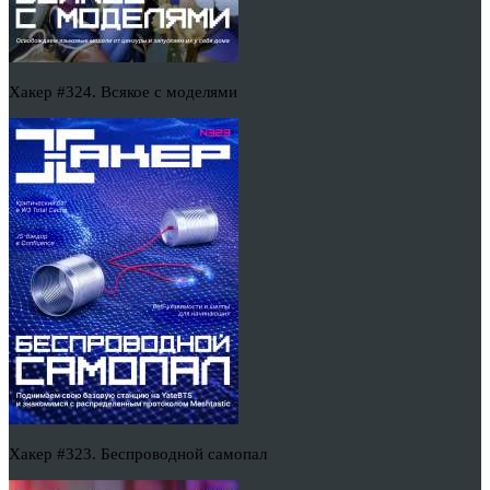
Хакер #324. Всякое с моделями
Хакер #323. Беспроводной самопал