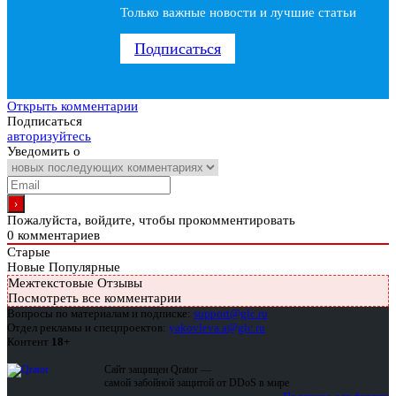
Только важные новости и лучшие статьи
Подписаться
Открыть комментарии
Подписаться
авторизуйтесь
Уведомить о
Пожалуйста, войдите, чтобы прокомментировать
0
комментариев
Старые
Новые
Популярные
Межтекстовые Отзывы
Посмотреть все комментарии
Вопросы по материалам и подписке:
support@glc.ru
Отдел рекламы и спецпроектов:
yakovleva.a@glc.ru
Контент
18+
Сайт защищен Qrator —
самой забойной защитой от DDoS в мире