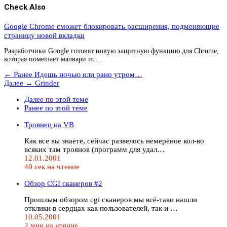
Check Also
Google Chrome сможет блокировать расширения, подменяющие
страницу новой вкладки
Разработчики Google готовят новую защитную функцию для Chrome,
которая помешает малвари ис…
← Ранее
Идешь ночью или рано утром…
Далее →
Grinder
Далее по этой теме
Ранее по этой теме
Троянец на VB
Как все вы знаете, сейчас развелось немереное кол-во
всяких там троянов (программ для удал…
12.01.2001
40 сек на чтение
Обзор CGI сканеров #2
Прошлым обзором cgi сканеров мы всё-таки нашли
отклики в сердцах как пользователей, так и …
10.05.2001
2 мин на чтение