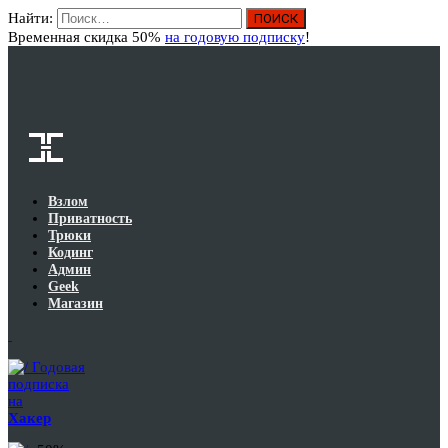
Найти:
Вход
Временная скидка 50%
на годовую подписку
!
Взлом
Приватность
Трюки
Кодинг
Админ
Geek
Магазин
Годовая
подписка
на
Хакер