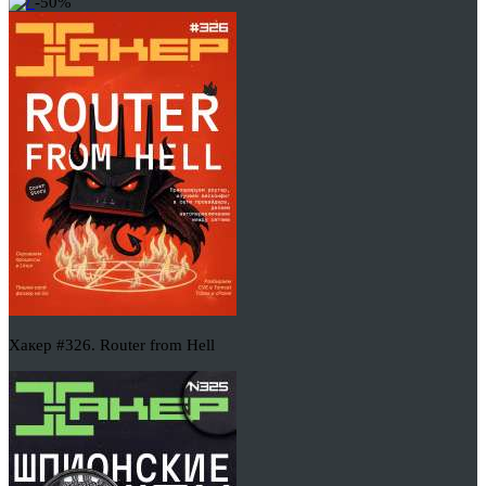
-50%
Хакер #326. Router from Hell