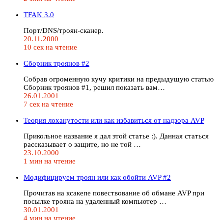
TFAK 3.0
Порт/DNS/троян-сканер.
20.11.2000
10 сек на чтение
Сборник троянов #2
Собрав огроменную кучу критики на предыдущую статью
Сборник троянов #1, решил показать вам…
26.01.2001
7 сек на чтение
Теория лоханутости или как избавиться от надзора AVP
Прикольное название я дал этой статье :). Данная статься
рассказывает о защите, но не той …
23.10.2000
1 мин на чтение
Модифицируем троян или как обойти AVP #2
Прочитав на ксакепе повествование об обмане AVP при
посылке трояна на удаленный компьютер …
30.01.2001
4 мин на чтение