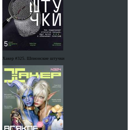
Хакер #325. Шпионские штучки