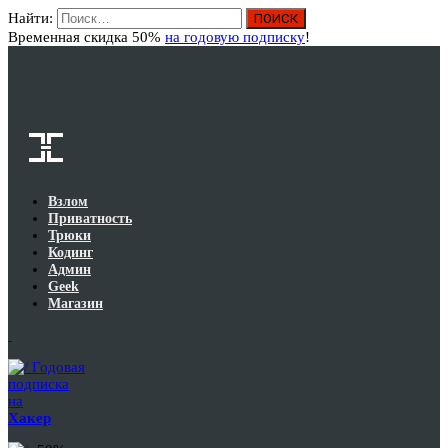
Найти:
Вход
Временная скидка 50%
на годовую подписку
!
Взлом
Приватность
Трюки
Кодинг
Админ
Geek
Магазин
Годовая
подписка
на
Хакер