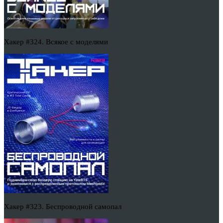
Хакер #324. Всякое с моделями
Хакер #323. Беспроводной самопал