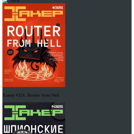
-50%
Хакер #326. Router from Hell