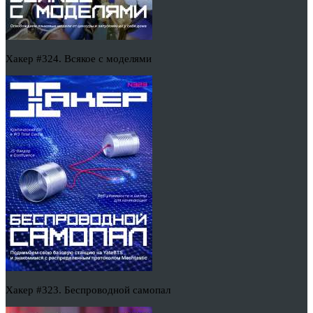
Хакер #324. Всякое с моделями
Хакер #323. Беспроводной самопал