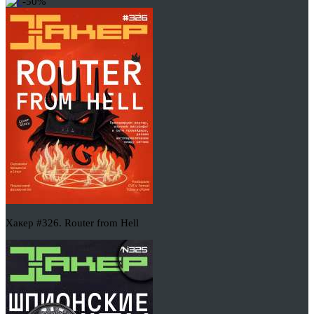
-50%
Хакер #326. Router from Hell