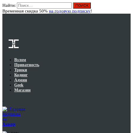
Найти:
Вход
Временная скидка 50%
на годовую подписку
!
Взлом
Приватность
Трюки
Кодинг
Админ
Geek
Магазин
Годовая
подписка
на
Хакер