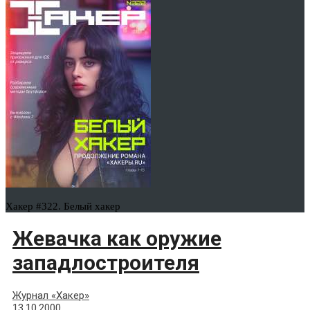
Хакер #322. Белый хакер
Жевачка как оружие
западлостроителя
Журнал «Хакер»
13.10.2000