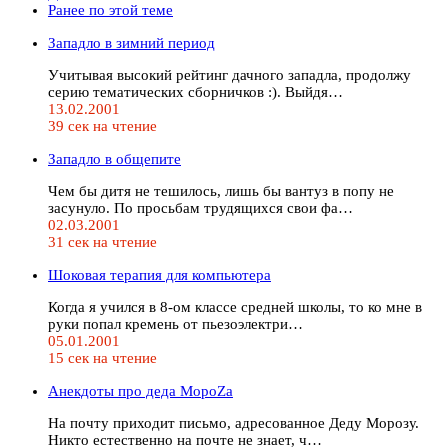
Ранее по этой теме
Западло в зимний период
Учитывая высокий рейтинг дачного западла, продолжу
серию тематических сборничков :). Выйдя…
13.02.2001
39 сек на чтение
Западло в общепите
Чем бы дитя не тешилось, лишь бы вантуз в попу не
засунуло. По просьбам трудящихся свои фа…
02.03.2001
31 сек на чтение
Шоковая терапия для компьютера
Когда я учился в 8-ом классе средней школы, то ко мне в
руки попал кремень от пьезоэлектри…
05.01.2001
15 сек на чтение
Анекдоты про деда МороZa
Hа почту пpиходит письмо, адpесованное Деду Моpозу.
Hикто естественно на почте не знает, ч…