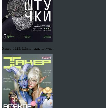
Хакер #325. Шпионские штучки