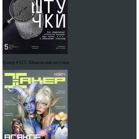
Хакер #325. Шпионские штучки