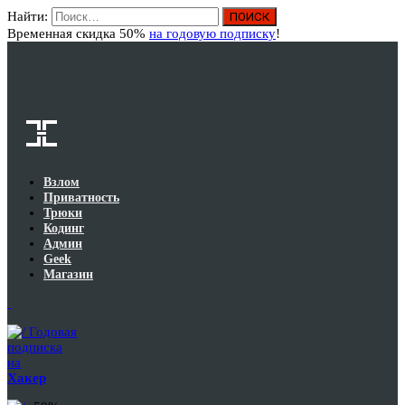
Найти:
Вход
Временная скидка 50%
на годовую подписку
!
Взлом
Приватность
Трюки
Кодинг
Админ
Geek
Магазин
Годовая
подписка
на
Хакер