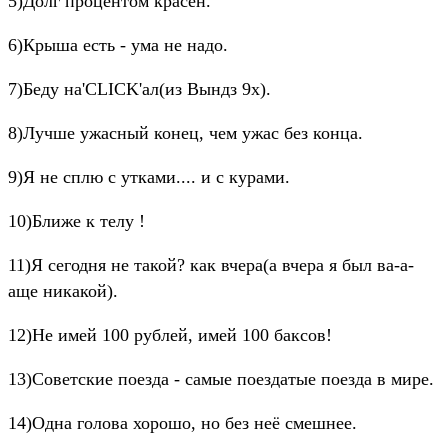
5)Долг процентом красен.
6)Крыша есть - ума не надо.
7)Беду на'CLICK'ал(из Вындз 9x).
8)Лучше ужасный конец, чем ужас без конца.
9)Я не сплю с утками.... и с курами.
10)Ближе к телу !
11)Я сегодня не такой? как вчера(а вчера я был ва-а-
аще никакой).
12)Не имей 100 рублей, имей 100 баксов!
13)Советские поезда - самые поездатые поезда в мире.
14)Одна голова хорошо, но без неё смешнее.