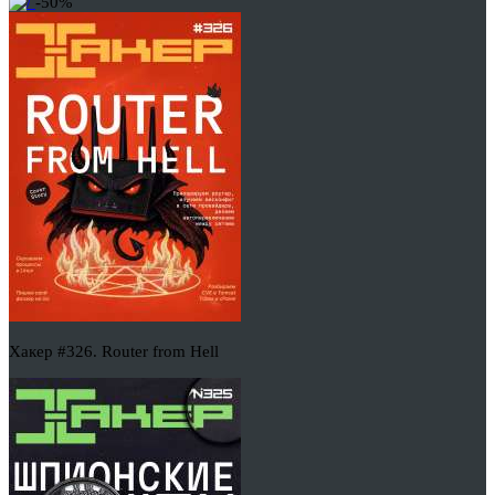
-50%
Хакер #326. Router from Hell