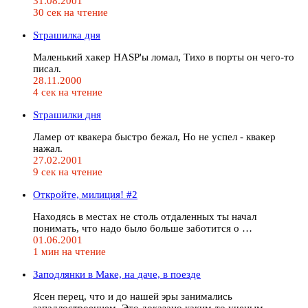
31.08.2001
30 сек на чтение
Sтрашилка дня
Маленький хакер HASP'ы ломал, Тихо в порты он чего-то
писал.
28.11.2000
4 сек на чтение
Sтрашилки дня
Ламер от квакера быстро бежал, Но не успел - квакер
нажал.
27.02.2001
9 сек на чтение
Откройте, милиция! #2
Находясь в местах не столь отдаленных ты начал
понимать, что надо было больше заботится о …
01.06.2001
1 мин на чтение
Заподлянки в Маке, на даче, в поезде
Ясен перец, что и до нашей эры занимались
западлостроением. Это доказано каким-то ученым, …