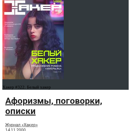
Хакер #322. Белый хакер
Афоризмы, поговорки,
описки
Журнал «Хакер»
14.11.2000