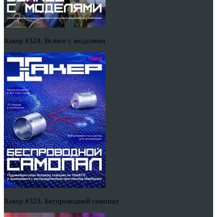
Хакер #324. Всякое с моделями
Хакер #323. Беспроводной самопал