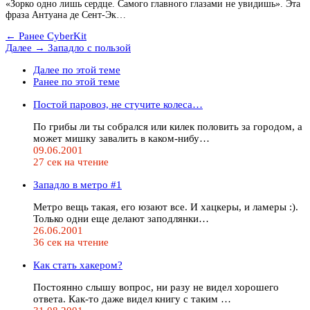
«Зорко одно лишь сердце. Самого главного глазами не увидишь». Эта
фраза Антуана де Сент-Эк…
← Ранее
CyberKit
Далее →
Западло с пользой
Далее по этой теме
Ранее по этой теме
Постой паровоз, не стучите колеса…
По грибы ли ты собрался или килек половить за городом, а
может мишку завалить в каком-нибу…
09.06.2001
27 сек на чтение
Западло в метро #1
Метро вещь такая, его юзают все. И хацкеры, и ламеры :).
Только одни еще делают заподлянки…
26.06.2001
36 сек на чтение
Как стать хакером?
Постоянно слышу вопрос, ни разу не видел хорошего
ответа. Как-то даже видел книгу с таким …