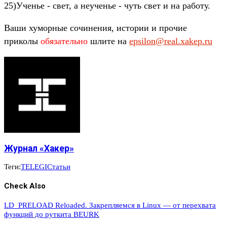
25)Ученье - свет, а неученье - чуть свет и на работу.
Ваши хуморные сочинения, истории и прочие
приколы
обязательно
шлите на
epsilon@real.xakep.ru
Журнал «Хакер»
Теги:
TELEGI
Статьи
Check Also
LD_PRELOAD Reloaded. Закрепляемся в Linux — от перехвата
функций до руткита BEURK