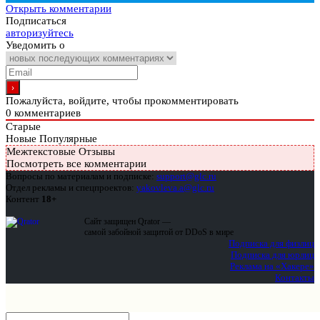
Открыть комментарии
Подписаться
авторизуйтесь
Уведомить о
Пожалуйста, войдите, чтобы прокомментировать
0
комментариев
Старые
Новые
Популярные
Межтекстовые Отзывы
Посмотреть все комментарии
Вопросы по материалам и подписке:
support@glc.ru
Отдел рекламы и спецпроектов:
yakovleva.a@glc.ru
Контент
18+
Сайт защищен Qrator —
самой забойной защитой от DDoS в мире
Подписка для физлиц
Подписка для юрлиц
Реклама на «Хакере»
Контакты