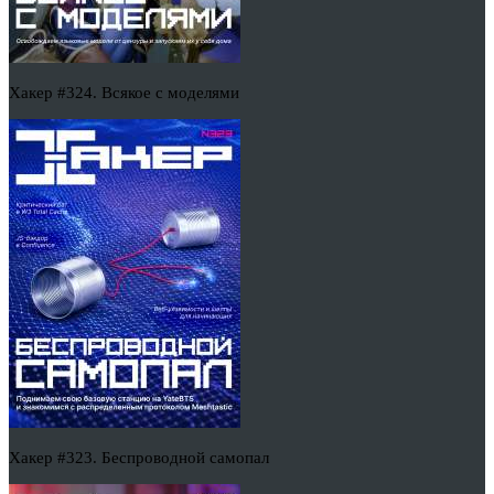
Хакер #324. Всякое с моделями
Хакер #323. Беспроводной самопал