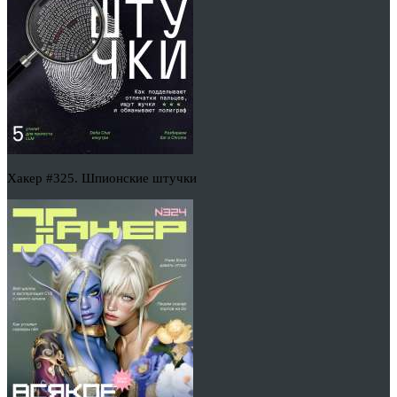
Хакер #325. Шпионские штучки