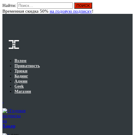
Найти:
Вход
Временная скидка 50%
на годовую подписку
!
Взлом
Приватность
Трюки
Кодинг
Админ
Geek
Магазин
Годовая
подписка
на
Хакер