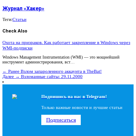
Журнал «Хакер»
Теги:
Статьи
Check Also
Охота на призраков. Как работает закрепление в Windows через
WMI-подписки
Windows Management Instrumentation (WMI) — это мощнейший
инструмент администрирования, вст…
← Ранее
Взлом запароленного аккаунта в TheBat!
Далее →
Взломанные сайты: 29.11.2000
Подпишись на наc в Telegram!
Только важные новости и лучшие статьи
Подписаться