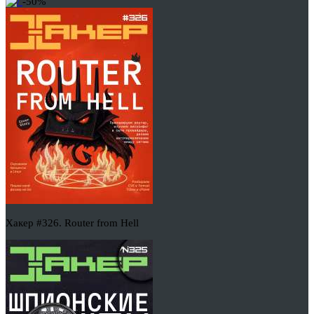
-50%
Хакер #326. Router from Hell