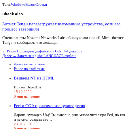
Теги:
Windows
Взлом
Статьи
Check Also
Ботнет Tengu перезагружает взломанные устройства, если его
процесс завершили
Специалисты Nozomi Networks Labs обнаружили новый Mirai-ботнет
Tengu и сообщают, что лежащ…
← Ранее
Последние дефейсы от GiN: 3-4 декабря
Далее →
Зарелизен glibc LANGUAGE exploit
Далее по этой теме
Ранее по этой теме
Вешаем NT из HTML
Привет ПереЦ)))
15.12.2000
6 мин на чтение
Perl и CGI: практическое руководство
Дарова, кулкодер $%)! Ты, наверно, уже много читал про Perl, но так
и не смог создать сво…
23.01.2001
9 мин на чтение