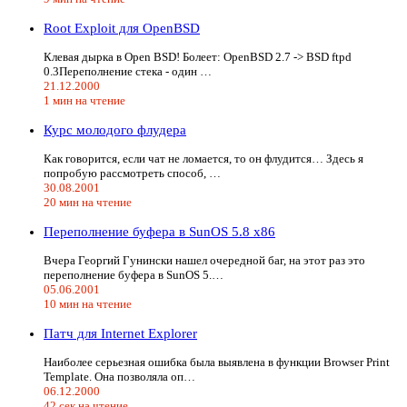
Root Exploit для OpenBSD
Клевая дырка в Open BSD! Болеет: OpenBSD 2.7 -> BSD ftpd
0.3Переполнение стека - один …
21.12.2000
1 мин на чтение
Курс молодого флудера
Как говорится, если чат не ломается, то он флудится… Здесь я
попробую рассмотреть способ, …
30.08.2001
20 мин на чтение
Переполнение буфера в SunOS 5.8 x86
Вчера Георгий Гунински нашел очередной баг, на этот раз это
переполнение буфера в SunOS 5.…
05.06.2001
10 мин на чтение
Патч для Internet Explorer
Наиболее серьезная ошибка была выявлена в функции Browser Print
Template. Она позволяла оп…
06.12.2000
42 сек на чтение