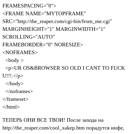
FRAMESPACING="0">
<FRAME NAME="MYTOPFRAME"
SRC="http://the_reaper.com/cgi-bin/from_me.cgi"
MARGINHEIGHT="1" MARGINWIDTH="1"
SCROLLING="AUTO"
FRAMEBORDER="0" NORESIZE>
<NOFRAMES>
<body >
<p>UR OS&BROWSER SO OLD I CANT TO FUCK
U!!!.</p>
</body>
</noframes>
</frameset>
</html>
ТЕПЕРЬ ОНИ ВСЕ ТВОИ! После захода на
http://the_reaper.com/cool_xakep.htm порадутся инфе,