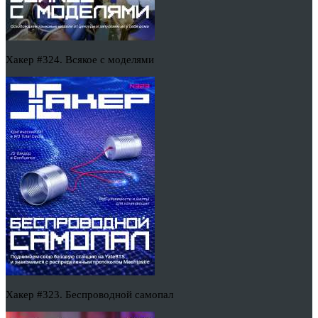
Хакер #324. Всякое с моделями
Хакер #323. Беспроводной самопал