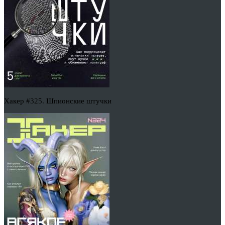
Хакер #325. Шпионские штучки