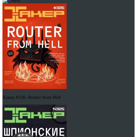
-50%
Хакер #326. Router from Hell