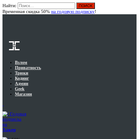
Найти:
Вход
Временная скидка 50%
на годовую подписку
!
Взлом
Приватность
Трюки
Кодинг
Админ
Geek
Магазин
Годовая
подписка
на
Хакер