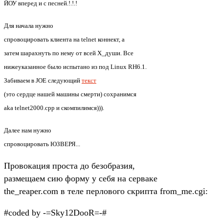
ЙОУ вперед и с песней.!.!.!
Для начала нужно
спровоцировать клиента на telnet коннект, а
затем шарахнуть по нему от всей X_души. Все
нижеуказанное было испытано из под Linux RH6.1.
Забиваем в JOE следующий
текст
(это сердце нашей машины смерти) сохранимся
aka telnet2000.cpp и скомпилимся))).
Далее нам нужно
спровоцировать ЮЗВЕРЯ...
Провокация проста до безобразия,
размещаем сию форму у себя на серваке
the_reaper.com в теле перлового скрипта from_me.cgi:
#coded by -=Sky12DooR=-#