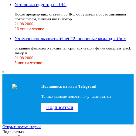
Установка eggdrop на IRC
После предыдущих статей про IRC обрушился просто лавинный
поток писем, львиная часть котор…
21.08.2000
26 мин на чтение
Учимся использоватьTelnet #2: основные команды Unix
создание файлового архива tar, cpio архивация файла compress, pack
замер в…
01.08.2000
5 мин на чтение
Подпишись на наc в Telegram!
Только важные новости и лучшие статьи
Подписаться
Открыть комментарии
Подписаться