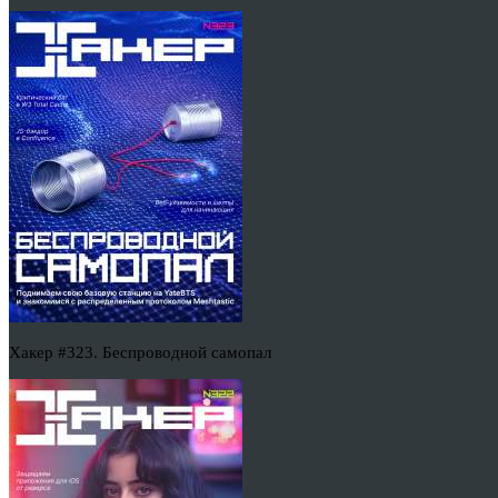
Хакер #323. Беспроводной самопал