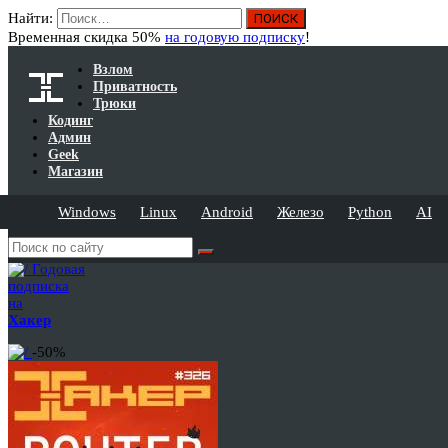
Найти:
Временная скидка 50%
на годовую подписку
!
Взлом
Приватность
Трюки
Кодинг
Админ
Geek
Магазин
Windows
Linux
Android
Железо
Python
AI
Годовая
подписка
на
Хакер
-50%