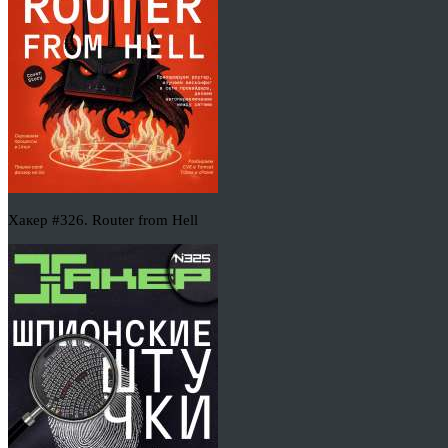
Хакер #326. Router from Hell