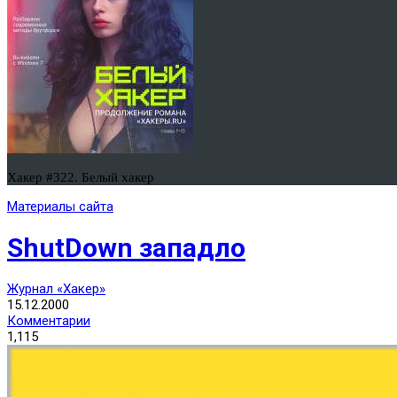
Хакер #322. Белый хакер
Материалы сайта
ShutDown западло
Журнал «Хакер»
15.12.2000
Комментарии
1,115