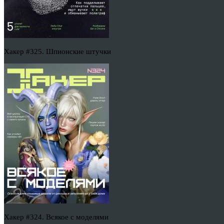
Хакер #325. Шпионские штучки
Хакер #324. Всякое с моделями