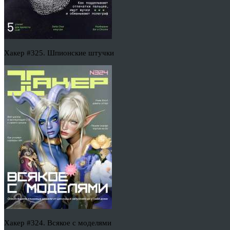
Хакер #325. Шпионские штучки
Хакер #324. Всякое с моделями