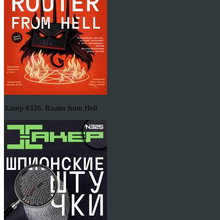
Хакер #326. Router from Hell