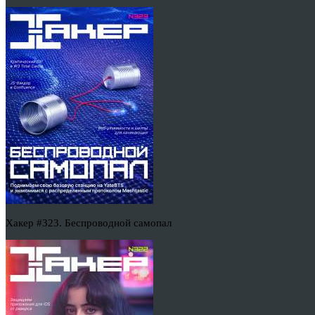
Хакер #323. Беспроводной самопал