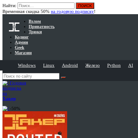
Найти:
Временная скидка 50%
на годовую подписку
!
Взлом
Приватность
Трюки
Кодинг
Админ
Geek
Магазин
Windows
Linux
Android
Железо
Python
AI
Годовая
подписка
на
Хакер
-50%