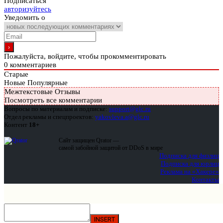
Подписаться
авторизуйтесь
Уведомить о
Пожалуйста, войдите, чтобы прокомментировать
0
комментариев
Старые
Новые
Популярные
Межтекстовые Отзывы
Посмотреть все комментарии
Вопросы по материалам и подписке:
support@glc.ru
Отдел рекламы и спецпроектов:
yakovleva.a@glc.ru
Контент
18+
Сайт защищен Qrator —
самой забойной защитой от DDoS в мире
Подписка для физлиц
Подписка для юрлиц
Реклама на «Хакере»
Контакты
INSERT