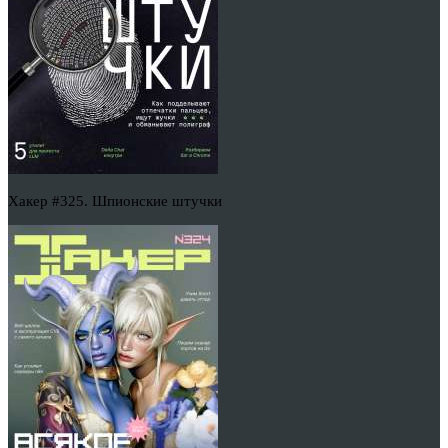
Хакер #325. Шпионские штучки