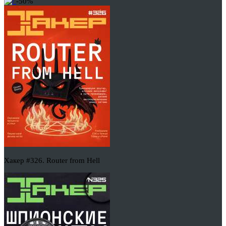
-50%
Хакер #326. Router from Hell