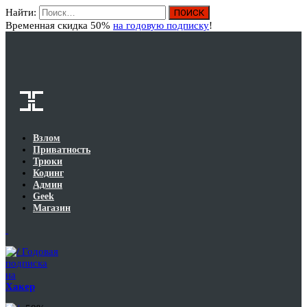
Найти:
Вход
Временная скидка 50%
на годовую подписку
!
Взлом
Приватность
Трюки
Кодинг
Админ
Geek
Магазин
Годовая
подписка
на
Хакер