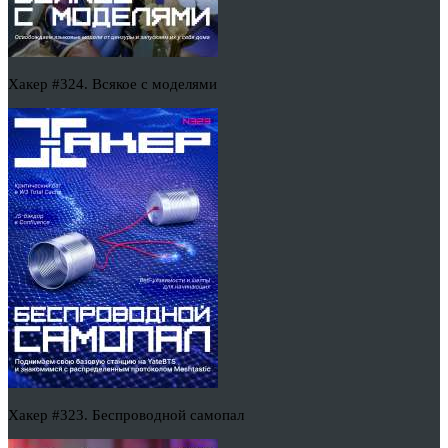
Хакер #324. Всякое с моделями
Хакер #323. Беспроводной самопал