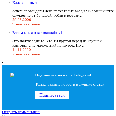
Халявное мыло
Зачем провайдеры делают тестовые входы? В большинстве
случаев не от большой любви к юзерам…
29.06.2000
9 мин на чтение
Взлом мыла (user manual): #1
Это подтвердит то, что ты крутой перец из крупной
конторы, а не малолетний придурок. По …
14.11.2000
7 мин на чтение
Подпишись на наc в Telegram!
Только важные новости и лучшие статьи
Подписаться
Открыть комментарии