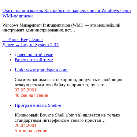
Охота на призраков. Как работает закрепление в Windows через
WMI-подписки
Windows Management Instrumentation (WMI) — это мощнейший
инструмент администрирования, вст…
← Ранее
RegCleaner
Далее →
Log of System 2.37
Далее по этой теме
Ранее по этой теме
Link: www.grandspam.com
Спамом заниматься нехорошо, получать в свой ящик
всякую рекламную байду неприятно, ну а те…
03.05.2001
48 сек на чтение
Программим на Shell-е
Юниксовый Bourne Shell (/bin/sh) является не только
стандартным интерфейсом твоего пристан…
26.04.2001
5 мин на чтение