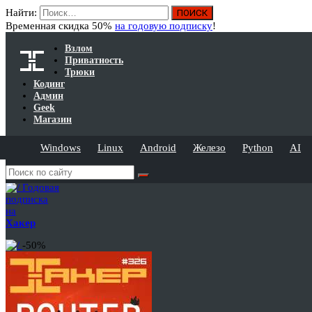
Найти:
Временная скидка 50%
на годовую подписку
!
Взлом
Приватность
Трюки
Кодинг
Админ
Geek
Магазин
Windows
Linux
Android
Железо
Python
AI
Годовая
подписка
на
Хакер
-50%