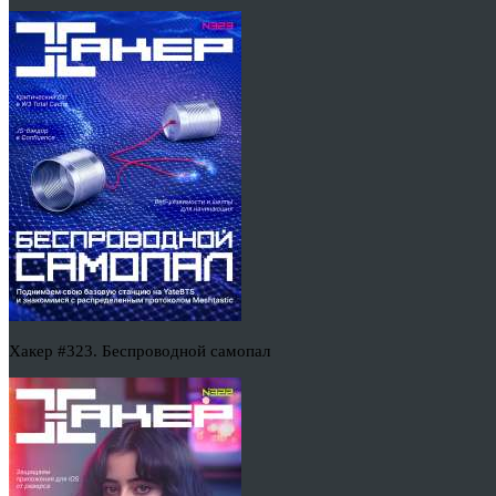
Хакер #323. Беспроводной самопал