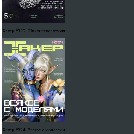
Хакер #325. Шпионские штучки
Хакер #324. Всякое с моделями