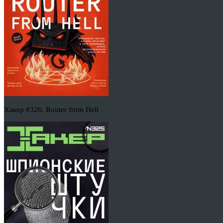
Хакер #326. Router from Hell