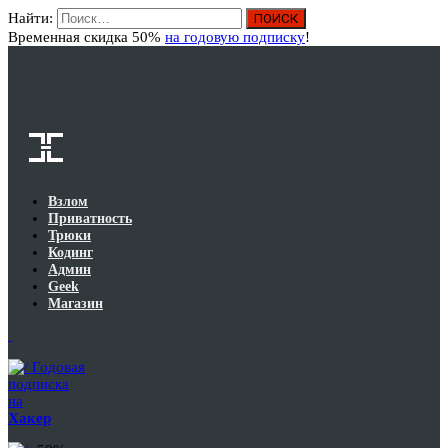
Найти:
Вход
Временная скидка 50%
на годовую подписку
!
Взлом
Приватность
Трюки
Кодинг
Админ
Geek
Магазин
Годовая
подписка
на
Хакер