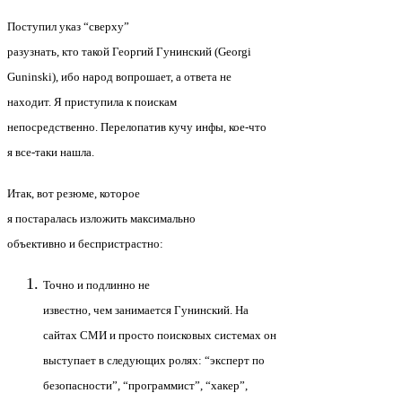
Поступил указ “сверху”
разузнать, кто такой Георгий Гунинский (Georgi
Guninski), ибо народ вопрошает, а ответа не
находит. Я приступила к поискам
непосредственно. Перелопатив кучу инфы, кое-что
я все-таки нашла.
Итак, вот резюме, которое
я постаралась изложить максимально
объективно и беспристрастно:
Точно и подлинно не
известно, чем занимается Гунинский. На
сайтах СМИ и просто поисковых системах он
выступает в следующих ролях: “эксперт по
безопасности”, “программист”, “хакер”,