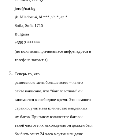
joro@nat.bg
jk. Mladost-4, bl.***
, vh.*, ap.*
Sofia, Sofia 1715
Bulgaria
+359 2 ******
(по понятным причинам все цифры адреса и
телефона закрыты)
Теперь то, что
развеселило меня больше всего – на его
сайте написано, что “баголовством” он
занимается в свободное время. Это немного
странно, учитывая количество найденных
им багов. При таком количестве багов и
такой частоте их нахождения он должен был
бы быть занят 24 часа в сутки или даже