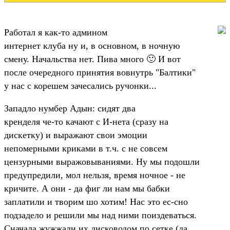
Работал я как-то админом
интернет клуба ну и, в основном, в ночную
смену. Начальства нет. Пива много 🙂 И вот
после очередного принятия вовнутрь "Балтики"
у нас с корешем зачесались ручонки...
Западло нумбер Адын: сидят два
кренделя че-то качают с И-нета (сразу на
дискетку) и выражают свои эмоции
непомерными криками в т.ч. с не совсем
цензурными выражовываниями. Ну мы подошли
предупредили, мол нельзя, время ночное - не
кричите. А они - да фиг ли нам мы бабки
заплатили и творим шо хотим! Нас это ес-сно
подзадело и решили мы над ними поиздеваться.
Сначала жужжали их дисководом по сетке (да,