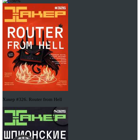
-50%
Хакер #326. Router from Hell