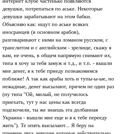
интернет клубе частенько появляются
девушки, потрепаться по аське. Некоторые
девушки зарабатывают на этом бабки.
Объясняю как: ищут по аське всяких
иносранцев (в основном арабов),
разговаривают с ними на ломаном русском, с
транслитом и с английским - зрелище, скажу я
вам, не очень, в общем напрямую снимают их,
типа я хочу за тебя замуж и т.д., и т.п. - вышли
мне денег, я к тебе приеду познакомимся
поближе! А так как арабы хоть и тупы-ы-ые, но
нежадные, денег высылают, причем не один раз
(ну типа "Ой, милый, не получилось
приехать, тут у нас цены как всегда
подскочили, ты же знаешь эта долбанная
Украина - вышли мне еще и я к тебе перееду
жить"). Те опять высылают... Я беру на
примере двух девушек которые действительно