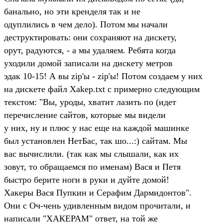
банально, но эти кренделя так и не
одуплились в чем дело). Потом мы начали
деструктировать: они сохраняют на дискету,
орут, радуются, - а мы удаляем. Ребята когда
уходили домой записали на дискету метров
эдак 10-15! А вы zip'ы - zip'ы! Потом создаем у них
на дискете файл Xakep.txt с примерно следующим
текстом: "Вы, уроды, хватит лазить по (идет
перечисление сайтов, которые мы видели
у них, ну и плюс у нас еще на каждой машинке
был установлен НетБас, так шо...:) сайтам. Мы
вас вычислили. (так как мы слышали, как их
зовут, то обращаемся по именам) Вася и Петя
быстро берите ноги в руки и дуйте домой!
Хакеры Вася Пупкин и Серафим Дармидонтов".
Они с Оч-чень удивленным видом прочитали, и
написали "ХАКЕРАМ" ответ, на той же