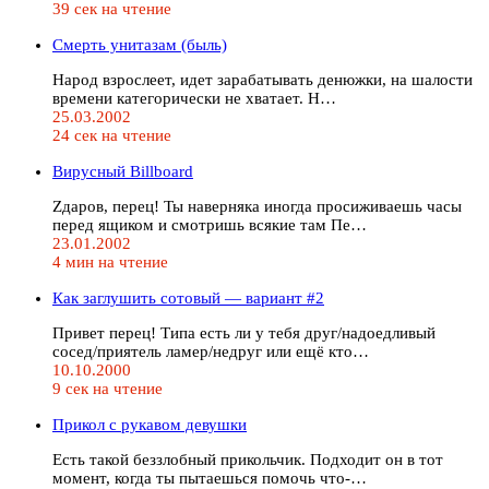
39 сек на чтение
Смерть унитазам (быль)
Народ взрослеет, идет зарабатывать денюжки, на шалости
времени категорически не хватает. Н…
25.03.2002
24 сек на чтение
Вирусный Billboard
Zдаров, перец! Ты наверняка иногда просиживаешь часы
перед ящиком и смотришь всякие там Пе…
23.01.2002
4 мин на чтение
Как заглушить сотовый — вариант #2
Привет перец! Типа есть ли у тебя друг/надоедливый
сосед/приятель ламер/недруг или ещё кто…
10.10.2000
9 сек на чтение
Прикол с рукавом девушки
Есть такой беззлобный прикольчик. Подходит он в тот
момент, когда ты пытаешься помочь что-…