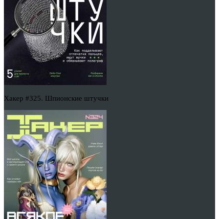
Хакер #325. Шпионские штучки