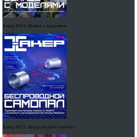
Хакер #324. Всякое с моделями
Хакер #323. Беспроводной самопал