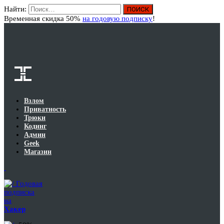
Найти:
Вход
Временная скидка 50%
на годовую подписку
!
Взлом
Приватность
Трюки
Кодинг
Админ
Geek
Магазин
Годовая
подписка
на
Хакер