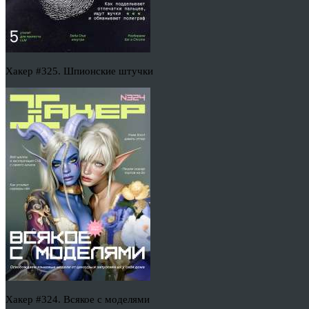
Хакер #325. Шпионские штучки
Хакер #324. Всякое с моделями