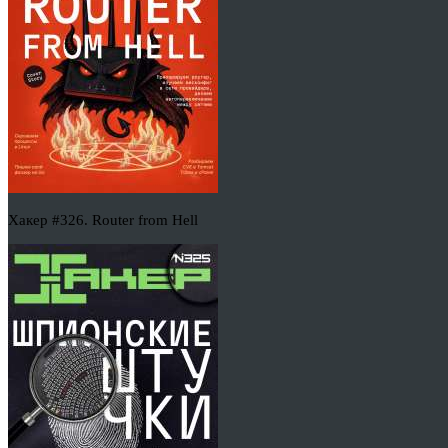
Хакер #326. Router from Hell