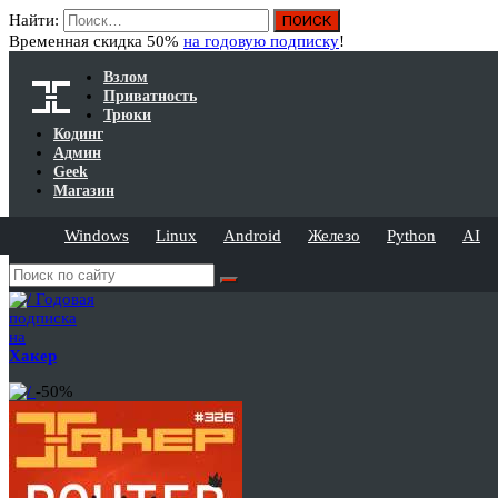
Найти:
Временная скидка 50%
на годовую подписку
!
Взлом
Приватность
Трюки
Кодинг
Админ
Geek
Магазин
Windows
Linux
Android
Железо
Python
AI
Годовая
подписка
на
Хакер
-50%