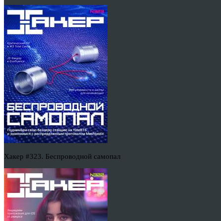
Хакер #323. Беспроводной самопал