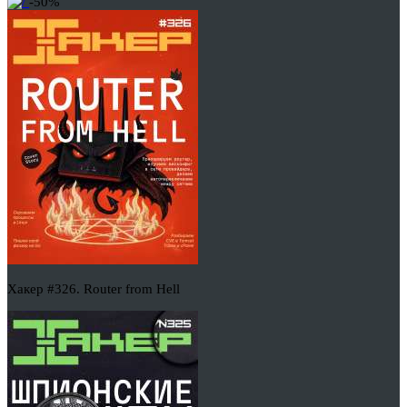
-50%
Хакер #326. Router from Hell