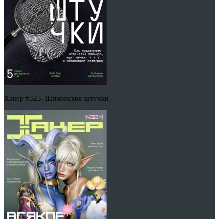
Хакер #325. Шпионские штучки