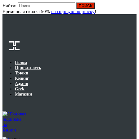
Найти:
Вход
Временная скидка 50%
на годовую подписку
!
Взлом
Приватность
Трюки
Кодинг
Админ
Geek
Магазин
Годовая
подписка
на
Хакер