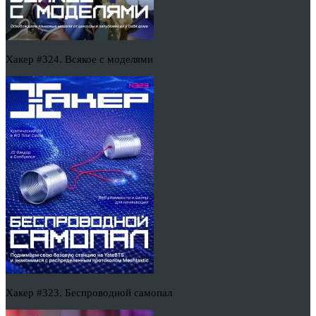
Хакер #324. Всякое с моделями
Хакер #323. Беспроводной самопал