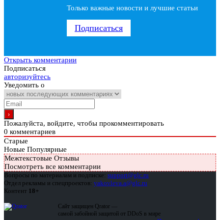
Только важные новости и лучшие статьи
Подписаться
Открыть комментарии
Подписаться
авторизуйтесь
Уведомить о
Пожалуйста, войдите, чтобы прокомментировать
0
комментариев
Старые
Новые
Популярные
Межтекстовые Отзывы
Посмотреть все комментарии
Вопросы по материалам и подписке:
support@glc.ru
Отдел рекламы и спецпроектов:
yakovleva.a@glc.ru
Контент
18+
Сайт защищен Qrator —
самой забойной защитой от DDoS в мире