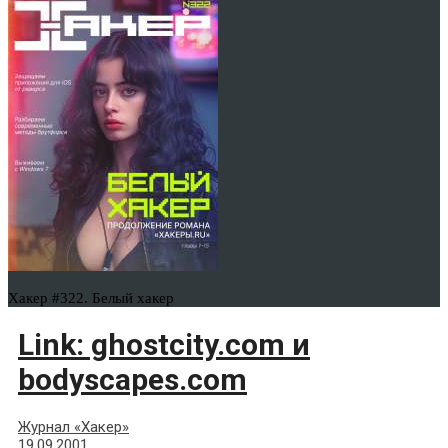
Хакер #322. Белый хакер
Link: ghostcity.com и
bodyscapes.com
Журнал «Хакер»
19.09.2001