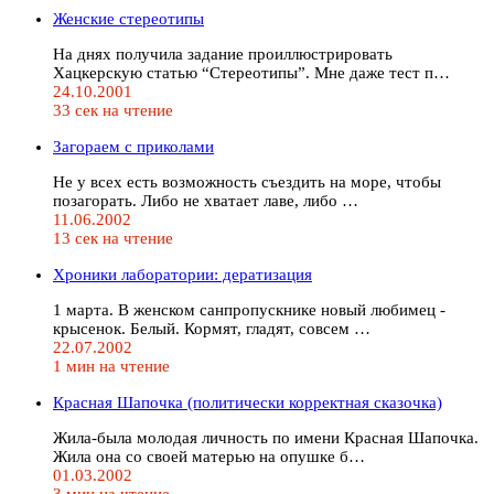
Женские стереотипы
На днях получила задание проиллюстрировать
Хацкерскую статью “Стереотипы”. Мне даже тест п…
24.10.2001
33 сек на чтение
Загораем с приколами
Не у всех есть возможность съездить на море, чтобы
позагорать. Либо не хватает лаве, либо …
11.06.2002
13 сек на чтение
Хроники лаборатории: дератизация
1 марта. В женском санпропускнике новый любимец -
крысенок. Белый. Кормят, гладят, совсем …
22.07.2002
1 мин на чтение
Красная Шапочка (политически коppектная сказочка)
Жила-была молодая личность по имени Кpасная Шапочка.
Жила она со своей матеpью на опушке б…
01.03.2002
3 мин на чтение