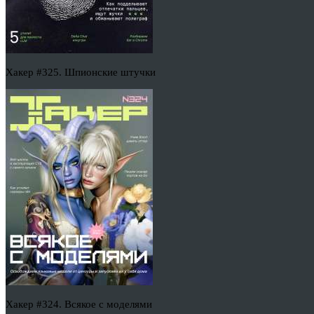
Хакер #325. Шпионские штучки
Хакер #324. Всякое с моделями