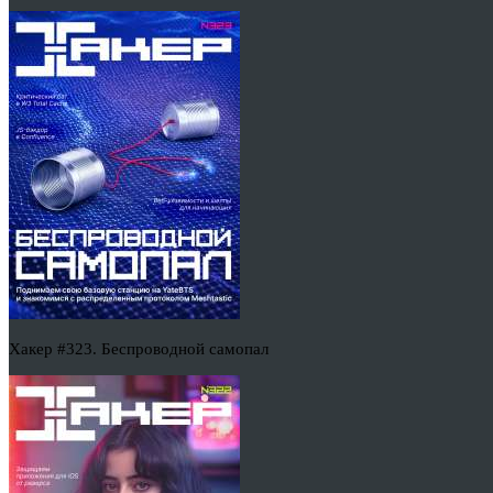
Хакер #323. Беспроводной самопал