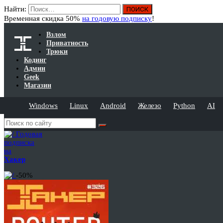
Найти:
Временная скидка 50%
на годовую подписку
!
Взлом
Приватность
Трюки
Кодинг
Админ
Geek
Магазин
Windows
Linux
Android
Железо
Python
AI
Годовая
подписка
на
Хакер
-50%