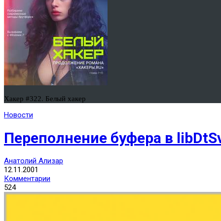
Хакер #322. Белый хакер
Новости
Переполнение буфера в libDtS
Анатолий Ализар
12.11.2001
Комментарии
524