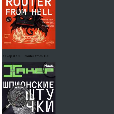
Хакер #326. Router from Hell