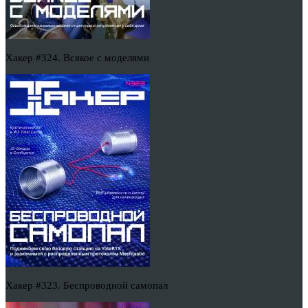
Хакер #324. Всякое с моделями
Хакер #323. Беспроводной самопал