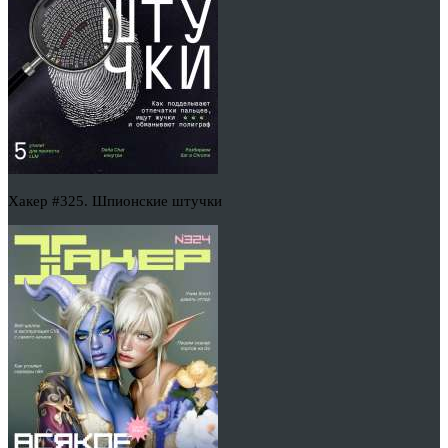
Хакер #325. Шпионские штучки