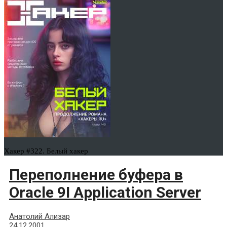
Хакер #322. Белый хакер
Переполнение буфера в
Oracle 9I Application Server
Анатолий Ализар
24.12.2001