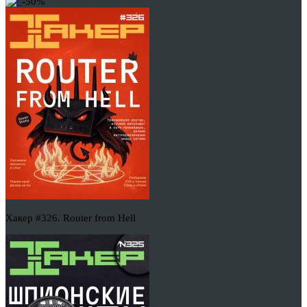
-50%
Хакер #326. Router from Hell