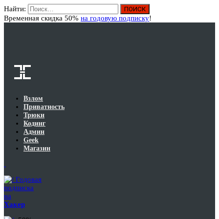
Найти:
Вход
Временная скидка 50%
на годовую подписку
!
Взлом
Приватность
Трюки
Кодинг
Админ
Geek
Магазин
Годовая
подписка
на
Хакер