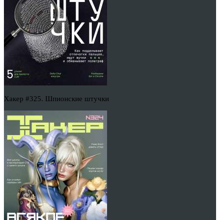
Хакер #325. Шпионские штучки