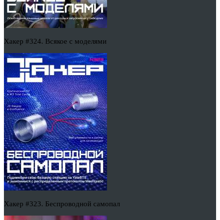
Хакер #324. Всякое с моделями
Хакер #323. Беспроводной самопал