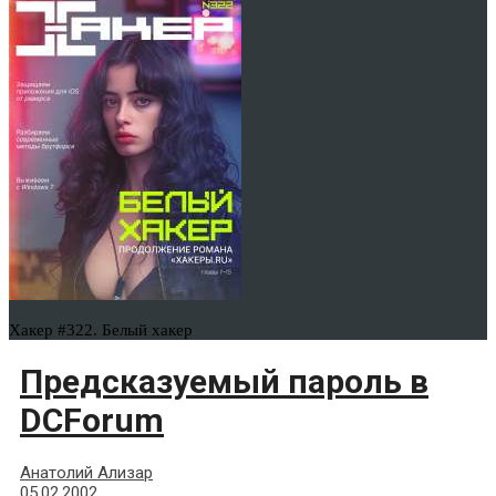
Хакер #322. Белый хакер
Предсказуемый пароль в
DCForum
Анатолий Ализар
05.02.2002