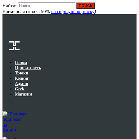
Найти:
Вход
Временная скидка 50%
на годовую подписку
!
Взлом
Приватность
Трюки
Кодинг
Админ
Geek
Магазин
Годовая
подписка
на
Хакер