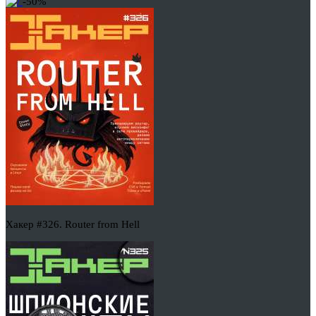
-50%
Хакер #326. Router from Hell