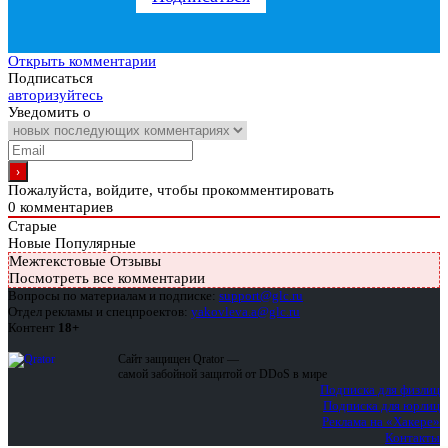
Открыть комментарии
Подписаться
авторизуйтесь
Уведомить о
Пожалуйста, войдите, чтобы прокомментировать
0
комментариев
Старые
Новые
Популярные
Межтекстовые Отзывы
Посмотреть все комментарии
Вопросы по материалам и подписке:
support@glc.ru
Отдел рекламы и спецпроектов:
yakovleva.a@glc.ru
Контент
18+
Сайт защищен Qrator —
самой забойной защитой от DDoS в мире
Подписка для физлиц
Подписка для юрлиц
Реклама на «Хакере»
Контакты