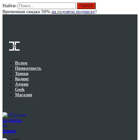
Найти:
Вход
Временная скидка 50%
на годовую подписку
!
Взлом
Приватность
Трюки
Кодинг
Админ
Geek
Магазин
Годовая
подписка
на
Хакер