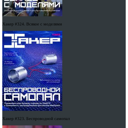
Хакер #324. Всякое с моделями
Хакер #323. Беспроводной самопал