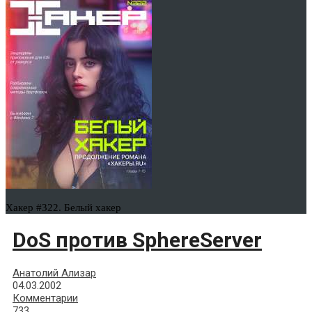
Хакер #322. Белый хакер
DoS против SphereServer
Анатолий Ализар
04.03.2002
Комментарии
733