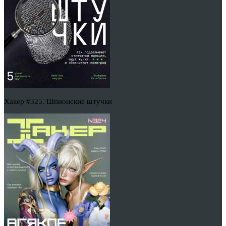
Хакер #325. Шпионские штучки