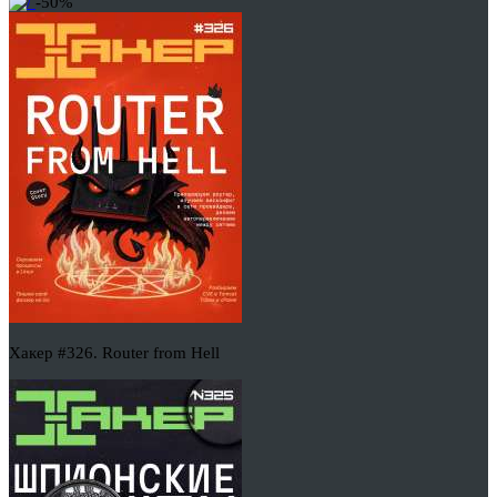
-50%
Хакер #326. Router from Hell