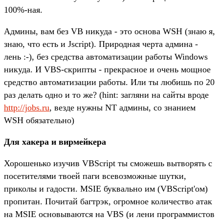
100%-ная.
Админы, вам без VB никуда - это основа WSH (знаю я,
знаю, что есть и Jscript). Природная черта админа -
лень :-), без средства автоматизации работы Windows
никуда. И VBS-скрипты - прекрасное и очень мощное
средство автоматизации работы. Или ты любишь по 20
раз делать одно и то же? (hint: загляни на сайты вроде
http://jobs.ru
, везде нужны NT админы, со знанием
WSH обязательно)
Для хакера и вирмейкера
Хорошенько изучив VBScript ты сможешь вытворять с
посетителями твоей паги всевозможные шутки,
приколы и гадости. MSIE буквально им (VBScript'ом)
пропитан. Почитай багтрэк, огромное количество атак
на MSIE основываются на VBS (и лени программистов