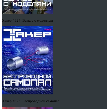
Хакер #324. Всякое с моделями
Хакер #323. Беспроводной самопал