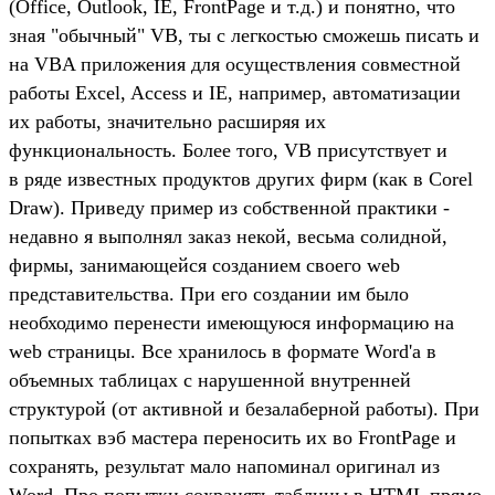
(Office, Outlook, IE, FrontPage и т.д.) и понятно, что
зная "обычный" VB, ты с легкостью сможешь писать и
на VBA приложения для осуществления совместной
работы Excel, Access и IE, например, автоматизации
их работы, значительно расширяя их
функциональность. Более того, VB присутствует и
в ряде известных продуктов других фирм (как в Corel
Draw). Приведу пример из собственной практики -
недавно я выполнял заказ некой, весьма солидной,
фирмы, занимающейся созданием своего web
представительства. При его создании им было
необходимо перенести имеющуюся информацию на
web страницы. Все хранилось в формате Word'a в
объемных таблицах с нарушенной внутренней
структурой (от активной и безалаберной работы). При
попытках вэб мастера переносить их во FrontPage и
сохранять, результат мало напоминал оригинал из
Word. Про попытки сохранять таблицы в HTML прямо