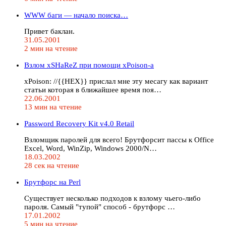
WWW баги — начало поиска…
Привет баклан.
31.05.2001
2 мин на чтение
Взлом xSHaReZ при помощи xPoison-а
xPoison: //{{HEX}} прислал мне эту месагу как вариант
статьи которая в ближайшее время поя…
22.06.2001
13 мин на чтение
Password Recovery Kit v4.0 Retail
Взломщик паролей для всего! Брутфорсит пассы к Office
Excel, Word, WinZip, Windows 2000/N…
18.03.2002
28 сек на чтение
Брутфорс на Perl
Существует несколько подходов к взлому чьего-либо
пароля. Самый "тупой" способ - брутфорс …
17.01.2002
5 мин на чтение