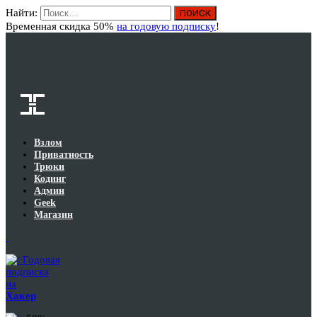
Найти:
Вход
Временная скидка 50%
на годовую подписку
!
Взлом
Приватность
Трюки
Кодинг
Админ
Geek
Магазин
Годовая
подписка
на
Хакер