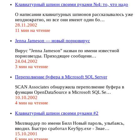
Клавиатурный шпион своими руками №4: то, что надо
О написании клавиатурных шпионов рассказывалось уже
неоднократно, но все они имеют один бо…
28.11.2002
11 мин на чтение
Jenna Jameson — новый порновирус
Вирус "Jenna Jameson" назван по имени известной
порнозвезды. Приходящее сообщени…
24.04.2002
3 мин на чтение
Переполнение буфера в Microsoft SQL Server
SCAN Associates обнаружила переполнение буфера в
функции OpenDataSource в Microsoft SQL Se…
10.10.2002
4 мин на чтение
Клавиатурный шпион своими руками #2
Миллиардер по имени Билл Новый пароль, улыбаясь,
вводил. Быстро сработал KeySpy.exe - Знае…
15.10.2001
6 мин на чтение