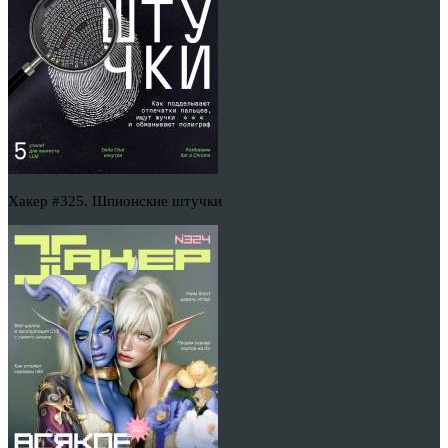
Хакер #325. Шпионские штучки