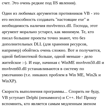
счет. Это очень редкие под IIS явления).
Один из любимых аргументов противников VB - это
его неспособность создавать "настоящие exe" и
необходимость наличия msvbvmxx.dll. Господа, этот
аргумент морально устарел, как минимум. Те, кто
писал большие проекты точно знают, что без
дополнительных DLL (для хранения ресурсов,
например) обойтись очень сложно. Вот и получается,
одной библиотекой больше, одной меньше - дело
житейское :-). И еще, начиная с WinME msvbvm50.dll и
msvbvm60.dll устанавливаются в систему по
умолчанию (т.е. никаких проблем в Win ME, Win2k и
WinXP).
Скорость выполнения программы... Спорить не буду,
VB уступает Delphi (ненамного) и C++. Но! Прошу
вспомнить, кто является самым медленным звеном