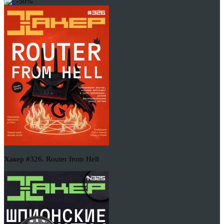
-50%
Хакер #326. Router from Hell