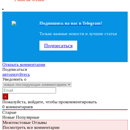
Подпишись на наc в Telegram!
Только важные новости и лучшие статьи
Подписаться
Открыть комментарии
Подписаться
авторизуйтесь
Уведомить о
Пожалуйста, войдите, чтобы прокомментировать
0
комментариев
Старые
Новые
Популярные
Межтекстовые Отзывы
Посмотреть все комментарии