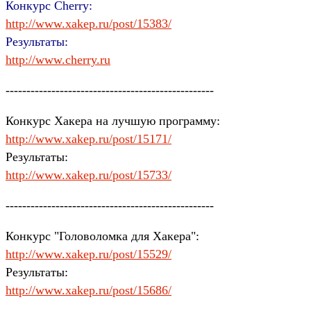
Конкурс Cherry:
http://www.xakep.ru/post/15383/
Результаты:
http://www.cherry.ru
--------------------------------------------------
Конкурс Хакера на лучшую программу:
http://www.xakep.ru/post/15171/
Результаты:
http://www.xakep.ru/post/15733/
--------------------------------------------------
Конкурс "Головоломка для Хакера":
http://www.xakep.ru/post/15529/
Результаты:
http://www.xakep.ru/post/15686/