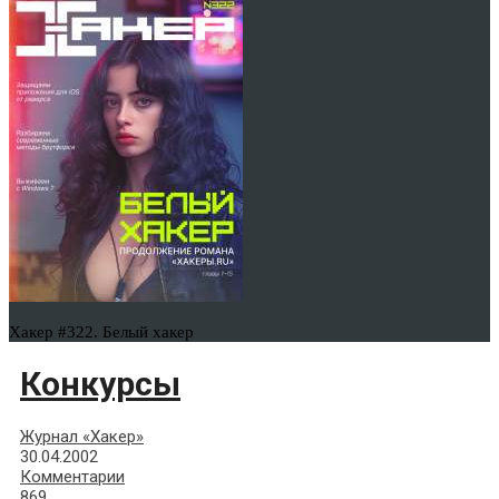
Хакер #322. Белый хакер
Конкурсы
Журнал «Хакер»
30.04.2002
Комментарии
869