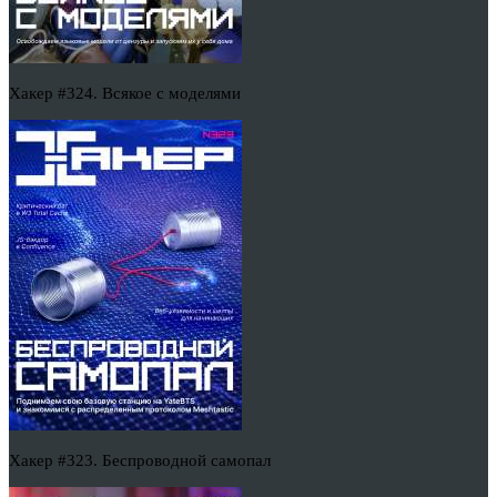
Хакер #324. Всякое с моделями
Хакер #323. Беспроводной самопал