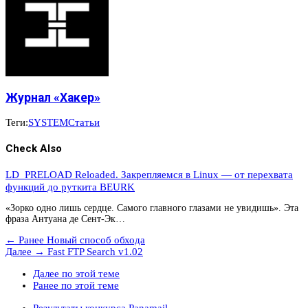
Журнал «Хакер»
Теги:
SYSTEM
Статьи
Check Also
LD_PRELOAD Reloaded. Закрепляемся в Linux — от перехвата
функций до руткита BEURK
«Зорко одно лишь сердце. Самого главного глазами не увидишь». Эта
фраза Антуана де Сент-Эк…
← Ранее
Новый способ обхода
Далее →
Fast FTP Search v1.02
Далее по этой теме
Ранее по этой теме
Результаты конкурса Panamail