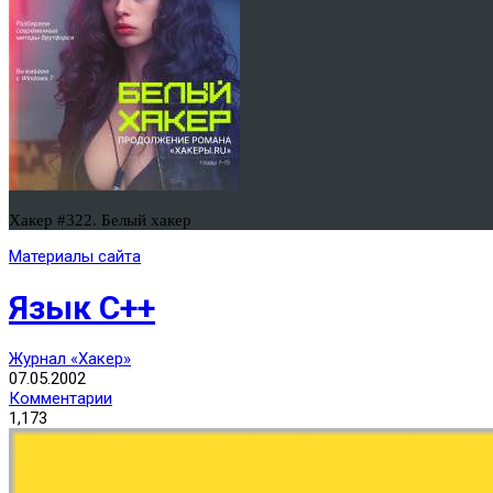
Хакер #322. Белый хакер
Материалы сайта
Язык C++
Журнал «Хакер»
07.05.2002
Комментарии
1,173