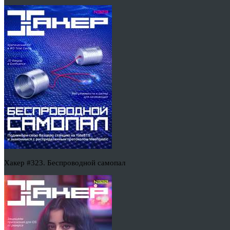
Хакер #323. Беспроводной самопал