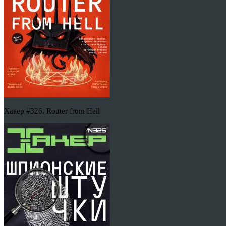
Хакер #326. Router from Hell