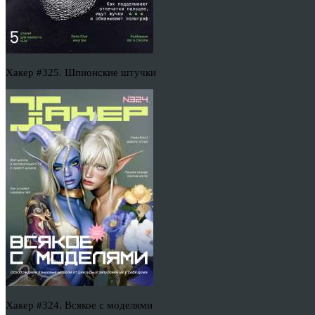
Хакер #325. Шпионские штучки
Хакер #324. Всякое с моделями