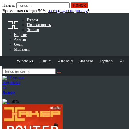
Найти:
Временная скидка 50%
на годовую подписку
!
Взлом
Приватность
Трюки
Кодинг
Админ
Geek
Магазин
Windows
Linux
Android
Железо
Python
AI
Годовая
подписка
на
Хакер
-50%