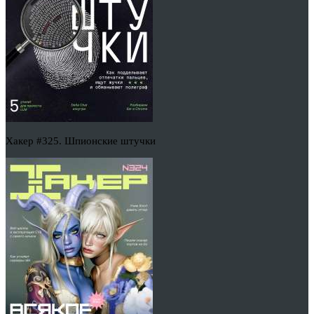
Хакер #325. Шпионские штучки