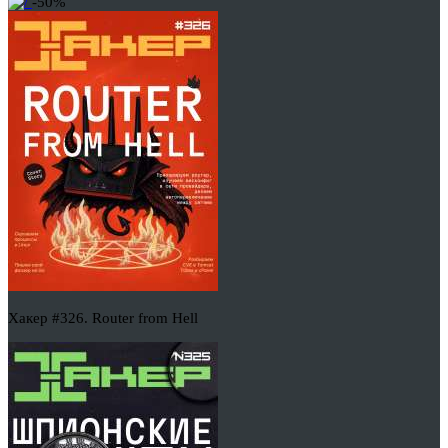
-50%
Хакер #326. Router from Hell