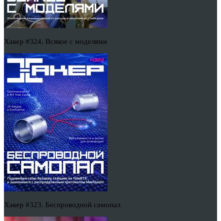
Хакер #324. Всякое с моделями
Хакер #323. Беспроводной самопал