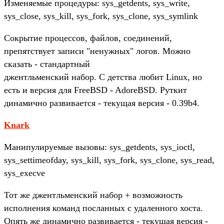
Изменяемые процедуры: sys_getdents, sys_write,
sys_close, sys_kill, sys_fork, sys_clone, sys_symlink
Сокрытие процессов, файлов, соединений,
препятствует записи "ненужных" логов. Можно
сказать - стандартный
джентльменский набор. С детства любит Linux, но
есть и версия для FreeBSD - AdoreBSD. Руткит
динамично развивается - текущая версия - 0.39b4.
Knark
Манипулируемые вызовы: sys_getdents, sys_ioctl,
sys_settimeofday, sys_kill, sys_fork, sys_clone, sys_read,
sys_execve
Тот же джентльменский набор + возможность
исполнения команд посланных с удаленного хоста.
Опять же динамично развивается - текущая версия -