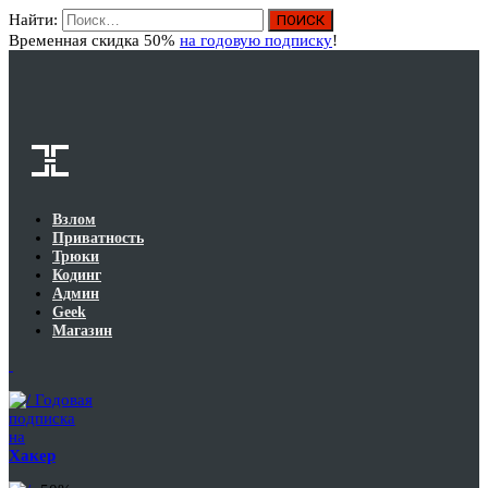
Найти:
Вход
Временная скидка 50%
на годовую подписку
!
Взлом
Приватность
Трюки
Кодинг
Админ
Geek
Магазин
Годовая
подписка
на
Хакер