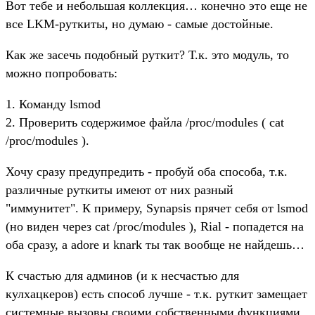
Вот тебе и небольшая коллекция… конечно это еще не
все LKM-руткиты, но думаю - самые достойные.
Как же засечь подобный руткит? Т.к. это модуль, то
можно попробовать:
1. Команду lsmod
2. Проверить содержимое файла /proc/modules ( cat
/proc/modules ).
Хочу сразу предупредить - пробуй оба способа, т.к.
различные руткиты имеют от них разный
"иммунитет". К примеру, Synapsis прячет себя от lsmod
(но виден через cat /proc/modules ), Rial - попадется на
оба сразу, а adore и knark ты так вообще не найдешь…
К счастью для админов (и к несчастью для
кулхацкеров) есть способ лучше - т.к. руткит замещает
системные вызовы своими собственными функциями,