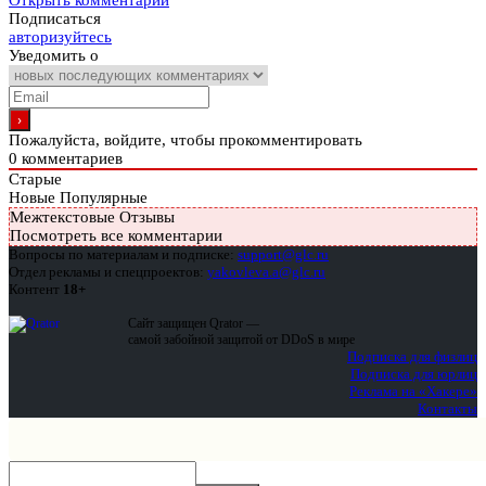
Открыть комментарии
Подписаться
авторизуйтесь
Уведомить о
Пожалуйста, войдите, чтобы прокомментировать
0
комментариев
Старые
Новые
Популярные
Межтекстовые Отзывы
Посмотреть все комментарии
Вопросы по материалам и подписке:
support@glc.ru
Отдел рекламы и спецпроектов:
yakovleva.a@glc.ru
Контент
18+
Сайт защищен Qrator —
самой забойной защитой от DDoS в мире
Подписка для физлиц
Подписка для юрлиц
Реклама на «Хакере»
Контакты