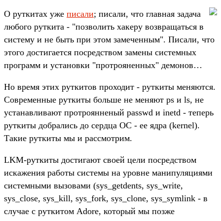
О руткитах уже
писали
; писали, что главная задача
любого руткита - "позволить хакеру возвращаться в
систему и не быть при этом замеченным". Писали, что
этого достигается посредством замены системных
программ и установки "протрояненных" демонов…
Но время этих руткитов проходит - руткиты меняются.
Современные руткиты больше не меняют ps и ls, не
устанавливают протроянненый passwd и inetd - теперь
руткиты добрались до сердца ОС - ее ядра (kernel).
Такие руткиты мы и рассмотрим.
LKM-руткиты достигают своей цели посредством
искажения работы системы на уровне манипуляциями
системными вызовами (sys_getdents, sys_write,
sys_close, sys_kill, sys_fork, sys_clone, sys_symlink - в
случае с руткитом Adore, который мы позже