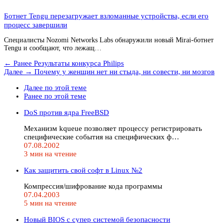
Ботнет Tengu перезагружает взломанные устройства, если его
процесс завершили
Специалисты Nozomi Networks Labs обнаружили новый Mirai-ботнет
Tengu и сообщают, что лежащ…
← Ранее
Результаты конкурса Philips
Далее →
Почему у женщин нет ни стыда, ни совести, ни мозгов
Далее по этой теме
Ранее по этой теме
DoS против ядра FreeBSD
Механизм kqueue позволяет процессу регистрировать
специфические события на специфических ф…
07.08.2002
3 мин на чтение
Как защитить свой софт в Linux №2
Компрессия/шифрование кода программы
07.04.2003
5 мин на чтение
Новый BIOS с супер системой безопасности