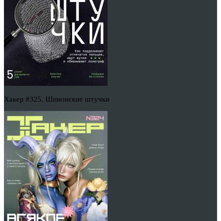
Хакер #325. Шпионские штучки