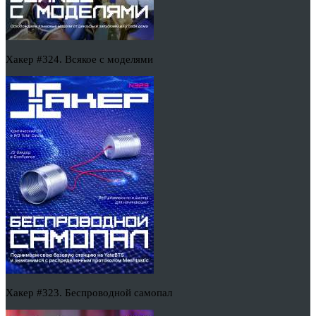
Хакер #324. Всякое с моделями
Хакер #323. Беспроводной самопал