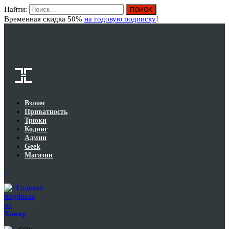
Найти:
Вход
Временная скидка 50%
на годовую подписку
!
Взлом
Приватность
Трюки
Кодинг
Админ
Geek
Магазин
Годовая
подписка
на
Хакер