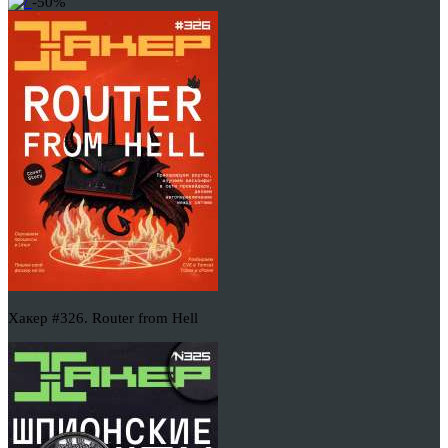
-50%
Хакер #326. Router from Hell