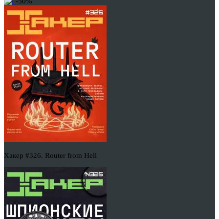
-50%
Хакер #326. Router from Hell