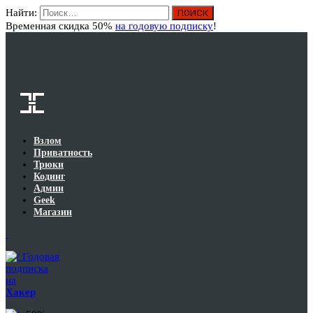
Найти:
Вход
Временная скидка 50%
на годовую подписку
!
Взлом
Приватность
Трюки
Кодинг
Админ
Geek
Магазин
Годовая
подписка
на
Хакер