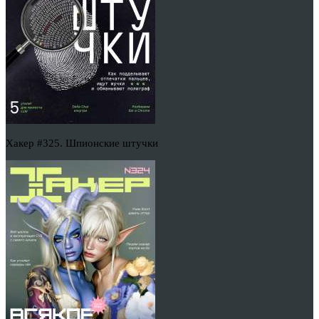
Хакер #325. Шпионские штучки