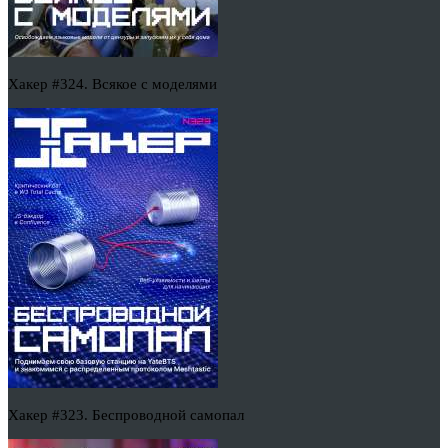
Хакер #324. Всякое с моделями
Хакер #323. Беспроводной самопал