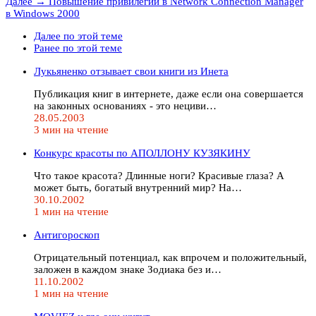
Далее →
Повышение привилегий в Network Connection Manager
в Windows 2000
Далее по этой теме
Ранее по этой теме
Лукьяненко отзывает свои книги из Инета
Публикация книг в интернете, даже если она совершается
на законных основаниях - это нециви…
28.05.2003
3 мин на чтение
Конкурс красоты по АПОЛЛОНУ КУЗЯКИНУ
Что такое красота? Длинные ноги? Красивые глаза? А
может быть, богатый внутренний мир? На…
30.10.2002
1 мин на чтение
Антигороскоп
Отрицательный потенциал, как впрочем и положительный,
заложен в каждом знаке Зодиака без и…
11.10.2002
1 мин на чтение