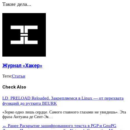
Такие дела...
Журнал «Хакер»
Теги:
Статьи
Check Also
LD_PRELOAD Reloaded. Закрепляемся в Linux — от перехвата
функций до руткита BEURK
«Зорко одно лишь сердце. Самого главного глазами не увидишь». Эта
фраза Антуана де Сент-Эк…
← Ранее
Раскрытие зашифрованного текста в PGP и GnuPG