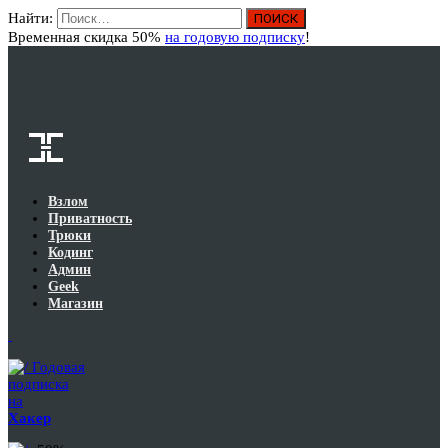
Найти:
Вход
Временная скидка 50%
на годовую подписку
!
Взлом
Приватность
Трюки
Кодинг
Админ
Geek
Магазин
Годовая
подписка
на
Хакер