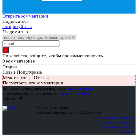
Открыть комментарии
Подписаться
авторизуйтесь
Уведомить о
Пожалуйста, войдите, чтобы прокомментировать
0
комментариев
Старые
Новые
Популярные
Межтекстовые Отзывы
Посмотреть все комментарии
Вопросы по материалам и подписке:
support@glc.ru
Отдел рекламы и спецпроектов:
yakovleva.a@glc.ru
Контент
18+
Сайт защищен Qrator —
самой забойной защитой от DDoS в мире
Подписка для физлиц
Подписка для юрлиц
Реклама на «Хакере»
Контакты