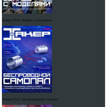
Хакер #324. Всякое с моделями
Хакер #323. Беспроводной самопал