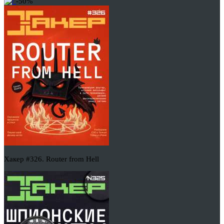
-50%
Хакер #326. Router from Hell