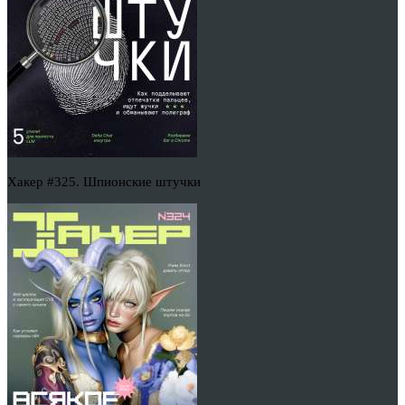
Хакер #325. Шпионские штучки