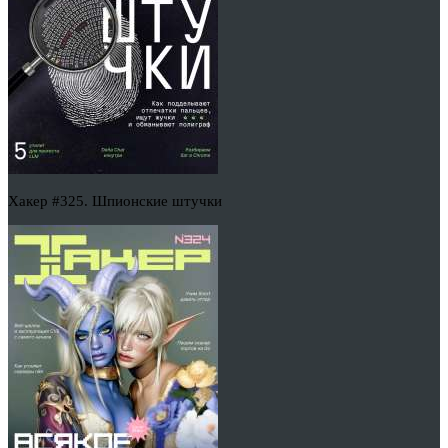
Хакер #325. Шпионские штучки