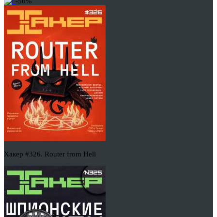
-50%
Хакер #326. Router from Hell