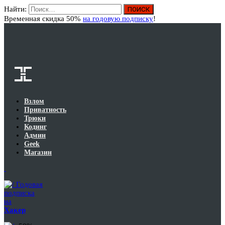
Найти:
Вход
Временная скидка 50%
на годовую подписку
!
Взлом
Приватность
Трюки
Кодинг
Админ
Geek
Магазин
Годовая
подписка
на
Хакер