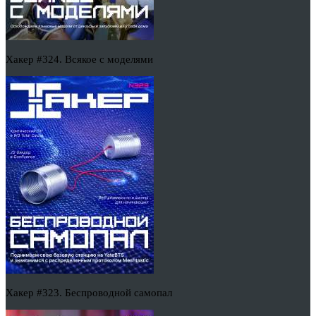
Хакер #324. Всякое с моделями
Хакер #323. Беспроводной самопал