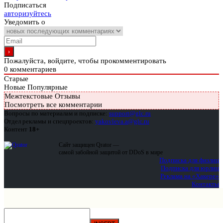
Подписаться
авторизуйтесь
Уведомить о
Пожалуйста, войдите, чтобы прокомментировать
0
комментариев
Старые
Новые
Популярные
Межтекстовые Отзывы
Посмотреть все комментарии
Вопросы по материалам и подписке:
support@glc.ru
Отдел рекламы и спецпроектов:
yakovleva.a@glc.ru
Контент
18+
Сайт защищен Qrator —
самой забойной защитой от DDoS в мире
Подписка для физлиц
Подписка для юрлиц
Реклама на «Хакере»
Контакты