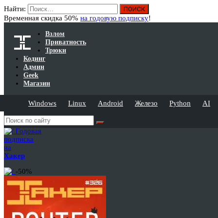
Найти:
Временная скидка 50%
на годовую подписку
!
Взлом
Приватность
Трюки
Кодинг
Админ
Geek
Магазин
Windows
Linux
Android
Железо
Python
AI
Годовая
подписка
на
Хакер
-50%