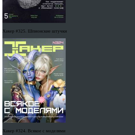
Хакер #325. Шпионские штучки
Хакер #324. Всякое с моделями