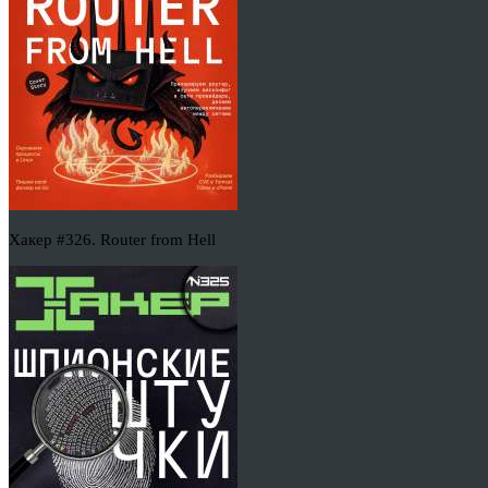
Хакер #326. Router from Hell