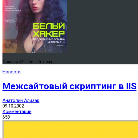
Хакер #322. Белый хакер
Новости
Межсайтовый скриптинг в IIS
Анатолий Ализар
09.10.2002
Комментарии
658