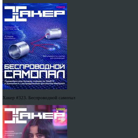
Хакер #323. Беспроводной самопал