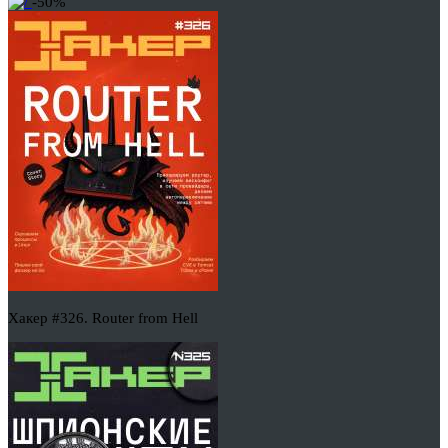
-50%
Хакер #326. Router from Hell