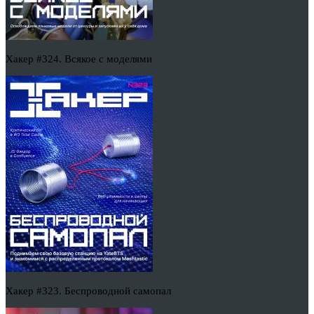
Хакер #324. Всякое с моделями
Хакер #323. Беспроводной самопал