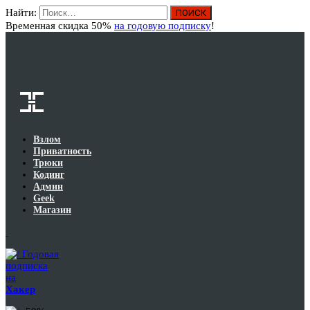
Найти:
Вход
Временная скидка 50%
на годовую подписку
!
Взлом
Приватность
Трюки
Кодинг
Админ
Geek
Магазин
Годовая
подписка
на
Хакер