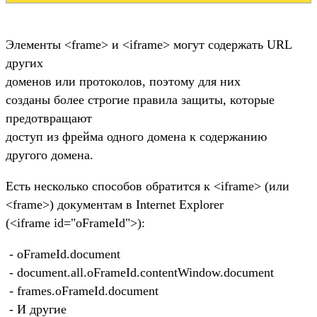
Элементы <frame> и <iframe> могут содержать URL
других
доменов или протоколов, поэтому для них
созданы более строгие правила защиты, которые
предотвращают
доступ из фрейма одного домена к содержанию
другого домена.
Есть несколько способов обратится к <iframe> (или
<frame>) документам в Internet Explorer
(<iframe id="oFrameId">):
- oFrameId.document
- document.all.oFrameId.contentWindow.document
- frames.oFrameId.document
- И другие