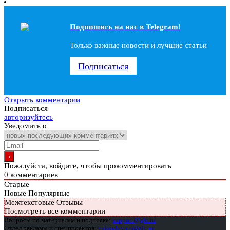
Подпишись на наc в Telegram!
Только важные новости и лучшие статьи
Подписаться
Открыть комментарии
Подписаться
авторизуйтесь
Уведомить о
Пожалуйста, войдите, чтобы прокомментировать
0
комментариев
Старые
Новые
Популярные
Межтекстовые Отзывы
Посмотреть все комментарии
Вопросы по материалам и подписке:
support@glc.ru
Отдел рекламы и спецпроектов:
yakovleva.a@glc.ru