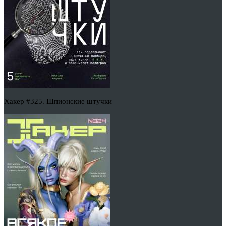
Хакер #325. Шпионские штучки