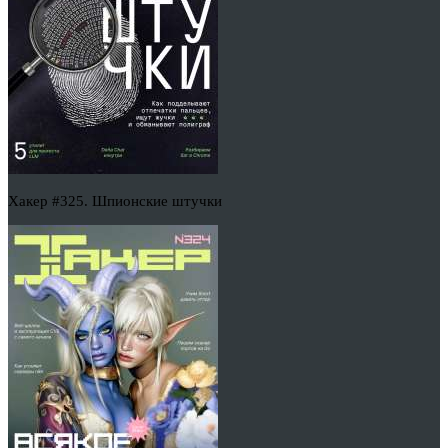
Хакер #325. Шпионские штучки