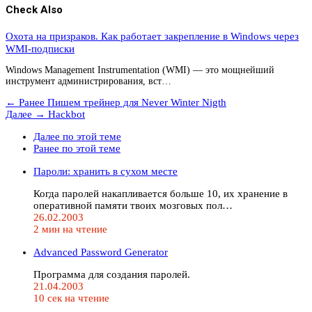
Check Also
Охота на призраков. Как работает закрепление в Windows через
WMI-подписки
Windows Management Instrumentation (WMI) — это мощнейший
инструмент администрирования, вст…
← Ранее
Пишем трейнер для Never Winter Nigth
Далее →
Hackbot
Далее по этой теме
Ранее по этой теме
Пароли: хранить в сухом месте
Когда паролей накапливается больше 10, их хранение в
оперативной памяти твоих мозговых пол…
26.02.2003
2 мин на чтение
Advanced Password Generator
Программа для создания паролей.
21.04.2003
10 сек на чтение