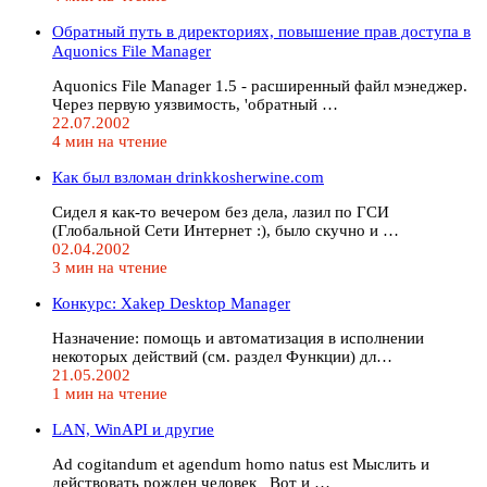
Обратный путь в директориях, повышение прав доступа в
Aquonics File Manager
Aquonics File Manager 1.5 - расширенный файл мэнеджер.
Через первую уязвимость, 'обратный …
22.07.2002
4 мин на чтение
Как был взломан drinkkosherwine.com
Сидел я как-то вечером без дела, лазил по ГСИ
(Глобальной Сети Интернет :), было скучно и …
02.04.2002
3 мин на чтение
Конкурс: Xakep Desktop Manager
Назначение: помощь и автоматизация в исполнении
некоторых действий (см. раздел Функции) дл…
21.05.2002
1 мин на чтение
LAN, WinAPI и другие
Ad cogitandum et agendum homo natus est Мыслить и
действовать рожден человек Вот и …