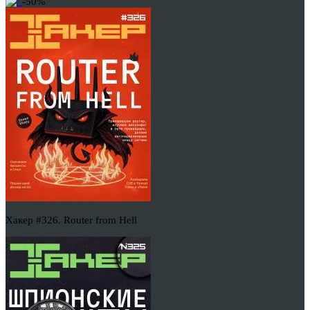
-50%
Хакер #326. Router from Hell