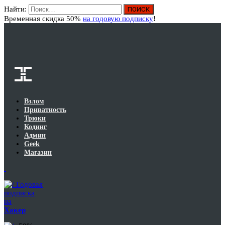
Найти:
Вход
Временная скидка 50%
на годовую подписку
!
Взлом
Приватность
Трюки
Кодинг
Админ
Geek
Магазин
Годовая
подписка
на
Хакер