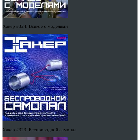
Хакер #324. Всякое с моделями
Хакер #323. Беспроводной самопал