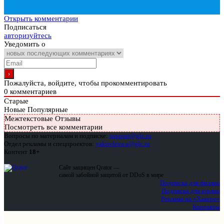
Открыть комментарии
Подписаться
авторизуйтесь
Уведомить о
Пожалуйста, войдите, чтобы прокомментировать
0
комментариев
Старые
Новые
Популярные
Межтекстовые Отзывы
Посмотреть все комментарии
Вопросы по материалам и подписке:
support@glc.ru
Отдел рекламы и спецпроектов:
yakovleva.a@glc.ru
Контент
18+
Сайт защищен Qrator —
самой забойной защитой от DDoS в мире
Подписка для физлиц
Подписка для юрлиц
Реклама на «Хакере»
Контакты