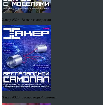
Хакер #324. Всякое с моделями
Хакер #323. Беспроводной самопал