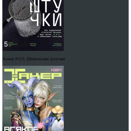
Хакер #325. Шпионские штучки