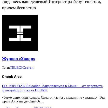
тогда весь ваш дешевый Интеpнет pазбеpyт еще там,
пpичем бесплатно.
Журнал «Хакер»
Теги:
TELEGI
Статьи
Check Also
LD_PRELOAD Reloaded. Закрепляемся в Linux — от перехвата
функций до руткита BEURK
«Зорко одно лишь сердце. Самого главного глазами не увидишь». Эта
фраза Антуана де Сент-Эк…