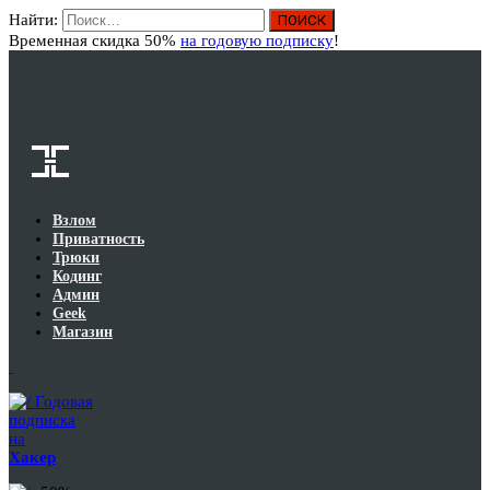
Найти:
Вход
Временная скидка 50%
на годовую подписку
!
Взлом
Приватность
Трюки
Кодинг
Админ
Geek
Магазин
Годовая
подписка
на
Хакер