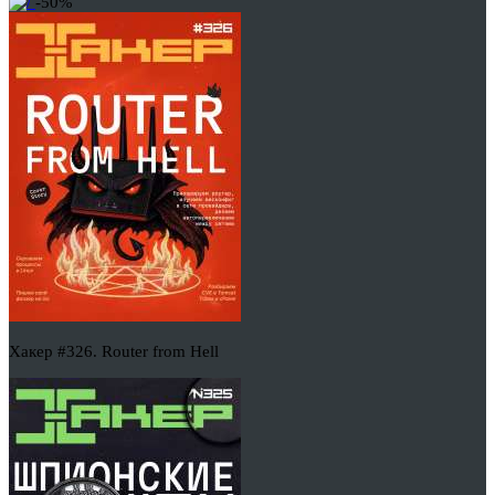
-50%
Хакер #326. Router from Hell