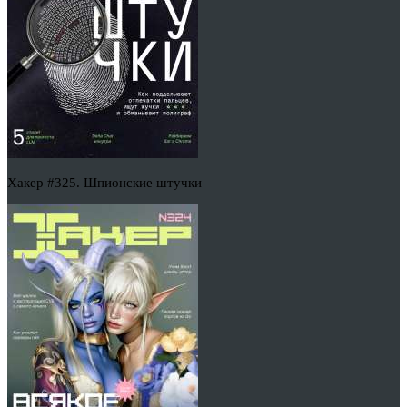
Хакер #325. Шпионские штучки