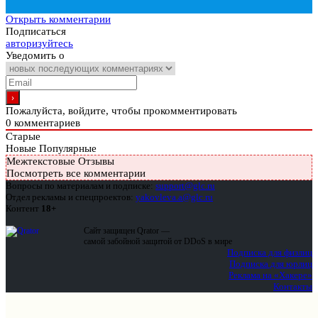
Открыть комментарии
Подписаться
авторизуйтесь
Уведомить о
Пожалуйста, войдите, чтобы прокомментировать
0
комментариев
Старые
Новые
Популярные
Межтекстовые Отзывы
Посмотреть все комментарии
Вопросы по материалам и подписке:
support@glc.ru
Отдел рекламы и спецпроектов:
yakovleva.a@glc.ru
Контент
18+
Сайт защищен Qrator —
самой забойной защитой от DDoS в мире
Подписка для физлиц
Подписка для юрлиц
Реклама на «Хакере»
Контакты