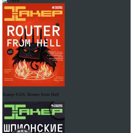
-50%
Хакер #326. Router from Hell