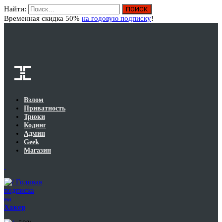
Найти:
Вход
Временная скидка 50%
на годовую подписку
!
Взлом
Приватность
Трюки
Кодинг
Админ
Geek
Магазин
Годовая
подписка
на
Хакер