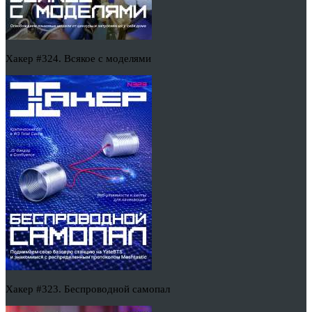
Хакер #324. Всякое с моделями
Хакер #323. Беспроводной самопал