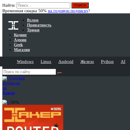
Найти:
Временная скидка 50%
на годовую подписку
!
Взлом
Приватность
Трюки
Кодинг
Админ
Geek
Магазин
Windows
Linux
Android
Железо
Python
AI
Годовая
подписка
на
Хакер
-50%