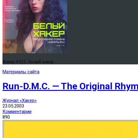
Хакер #322. Белый хакер
Материалы сайта
Run-D.M.C. — The Original Rhy
Журнал «Хакер»
23.05.2003
Комментарии
890