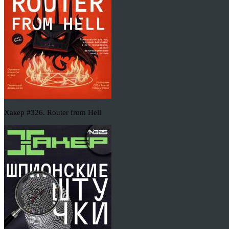
Хакер #326. Router from Hell