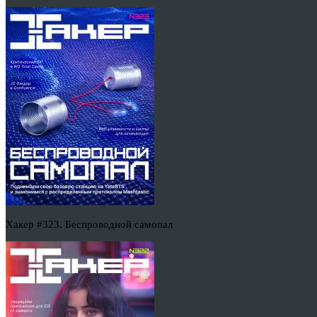
Хакер #323. Беспроводной самопал