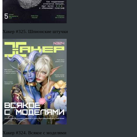
Хакер #325. Шпионские штучки
Хакер #324. Всякое с моделями