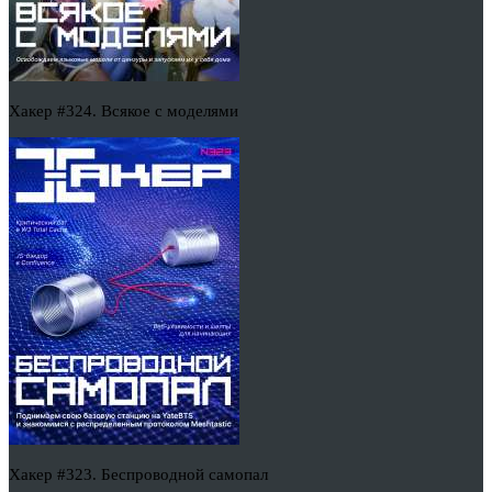
Хакер #324. Всякое с моделями
Хакер #323. Беспроводной самопал