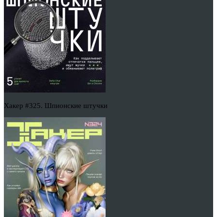
Хакер #325. Шпионские штучки