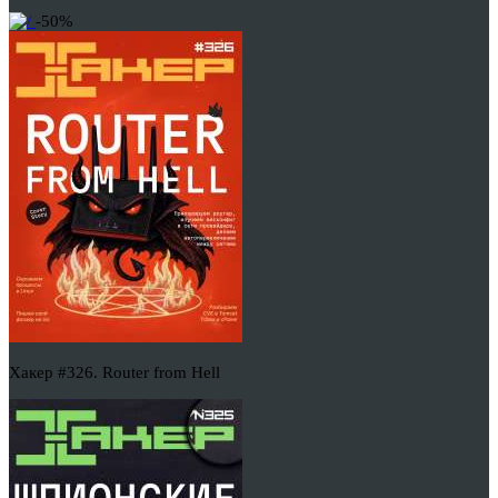
-50%
Хакер #326. Router from Hell