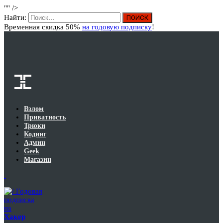
"" />
Вход
Найти:
Временная скидка 50%
на годовую подписку
!
Взлом
Приватность
Трюки
Кодинг
Админ
Geek
Магазин
Годовая
подписка
на
Хакер