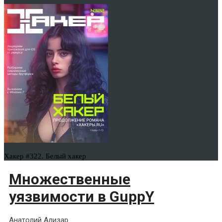
Хакер #322. Белый хакер
Множественные
уязвимости в GuppY
Анатолий Ализар