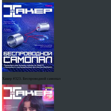
Хакер #323. Беспроводной самопал