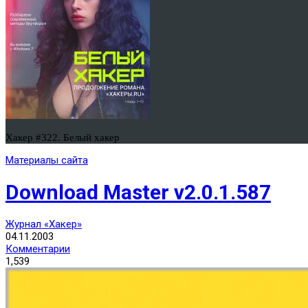
Хакер #322. Белый хакер
Материалы сайта
Download Master v2.0.1.587
Журнал «Хакер»
04.11.2003
Комментарии
1,539