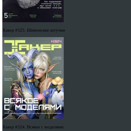
Хакер #325. Шпионские штучки
Хакер #324. Всякое с моделями