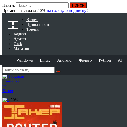
Найти:
Временная скидка 50%
на годовую подписку
!
Взлом
Приватность
Трюки
Кодинг
Админ
Geek
Магазин
Windows
Linux
Android
Железо
Python
AI
Годовая
подписка
на
Хакер
-50%