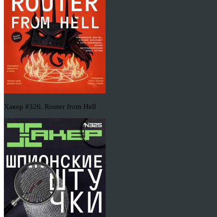
Хакер #326. Router from Hell