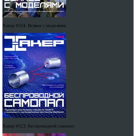
Хакер #324. Всякое с моделями
Хакер #323. Беспроводной самопал