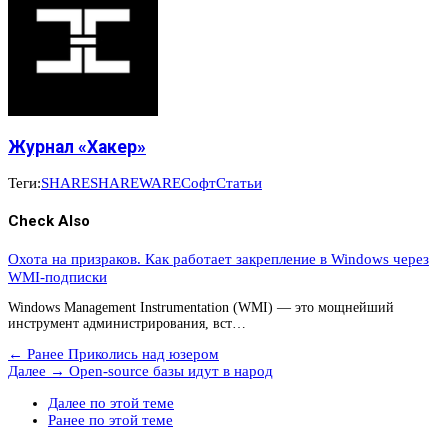
Журнал «Хакер»
Теги:
SHARE
SHAREWARE
Софт
Статьи
Check Also
Охота на призраков. Как работает закрепление в Windows через
WMI-подписки
Windows Management Instrumentation (WMI) — это мощнейший
инструмент администрирования, вст…
← Ранее
Приколись над юзером
Далее →
Open-source базы идут в народ
Далее по этой теме
Ранее по этой теме