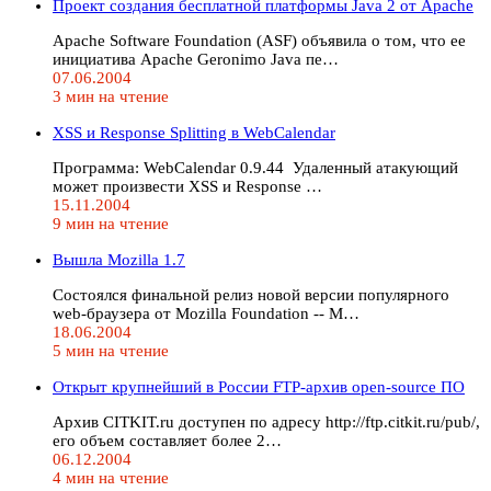
Проект создания бесплатной платформы Java 2 от Apache
Apache Software Foundation (ASF) объявила о том, что ее
инициатива Apache Geronimo Java пе…
07.06.2004
3 мин на чтение
XSS и Response Splitting в WebCalendar
Программа: WebCalendar 0.9.44 Удаленный атакующий
может произвести XSS и Response …
15.11.2004
9 мин на чтение
Вышла Mozilla 1.7
Состоялся финальной релиз новой версии популярного
web-браузера от Mozilla Foundation -- M…
18.06.2004
5 мин на чтение
Открыт крупнейший в России FTP-архив open-source ПО
Архив CITKIT.ru доступен по адресу http://ftp.citkit.ru/pub/,
его объем составляет более 2…
06.12.2004
4 мин на чтение