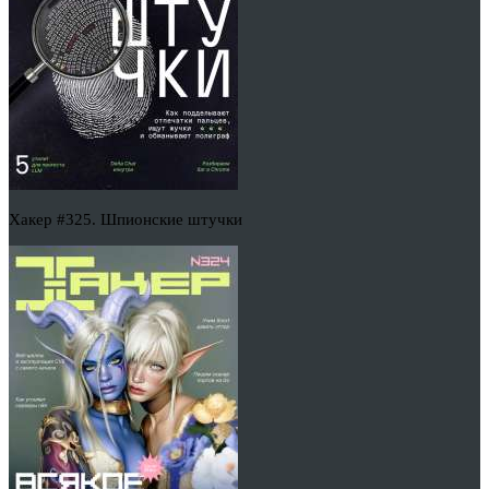
Хакер #325. Шпионские штучки