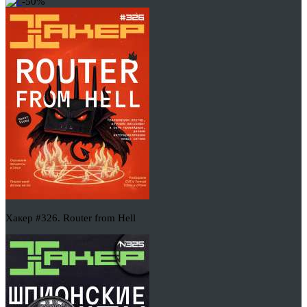
-50%
Хакер #326. Router from Hell