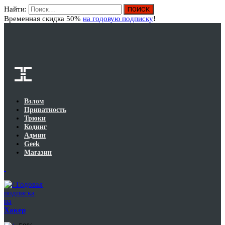
Найти:
Вход
Временная скидка 50%
на годовую подписку
!
Взлом
Приватность
Трюки
Кодинг
Админ
Geek
Магазин
Годовая
подписка
на
Хакер