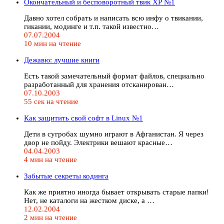
Окончательный и бесповоротный твик ХР №1
Давно хотел собрать и написать всю инфу о твикании,
гикании, модинге и т.п. такой известно…
07.07.2004
10 мин на чтение
Дежавю: лучшие книги
Есть такой замечательный формат файлов, специально
разработанный для хранения отсканирован…
07.10.2003
55 сек на чтение
Как защитить свой софт в Linux №1
Дети в сугробах шумно играют в Афганистан. Я через
двор не пойду. Электрики вешают красные…
04.04.2003
4 мин на чтение
Забытые секреты кодинга
Как же приятно иногда бывает открывать старые папки!
Нет, не каталоги на жестком диске, а …
12.02.2004
2 мин на чтение