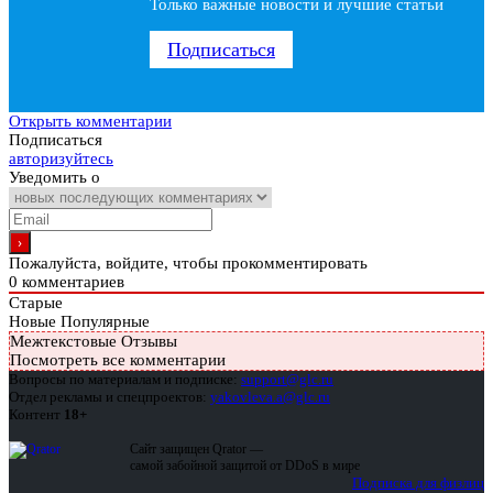
Только важные новости и лучшие статьи
Подписаться
Открыть комментарии
Подписаться
авторизуйтесь
Уведомить о
Пожалуйста, войдите, чтобы прокомментировать
0
комментариев
Старые
Новые
Популярные
Межтекстовые Отзывы
Посмотреть все комментарии
Вопросы по материалам и подписке:
support@glc.ru
Отдел рекламы и спецпроектов:
yakovleva.a@glc.ru
Контент
18+
Сайт защищен Qrator —
самой забойной защитой от DDoS в мире
Подписка для физлиц