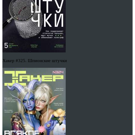
Хакер #325. Шпионские штучки