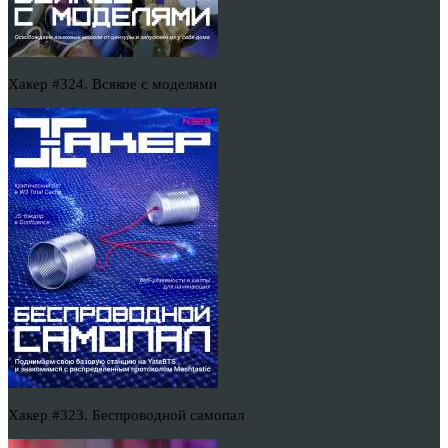
Хакер #324. Всякое с моделями
Хакер #323. Беспроводной самопал