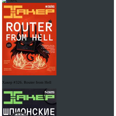
-50%
Хакер #326. Router from Hell