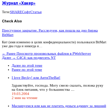
Журнал «Хакер»
Теги:
SHARE
Софт
Статьи
Check Also
Преступное закрытие. Расследуем, как пошла на дно биржа
BitMart
Кит (имя изменено в целях конфиденциальности) пользовался BitMart
уже два года и никогда н…
← Ранее
Просмотр произвольных файлов в PWebServer
Далее →
C4C4: как подвесить NT
Далее по этой теме
Ранее по этой теме
I love Becky! или АнтиTheBat!
Здравствуйте, господа. Могу смело сказать, положа руку
на блок питания, что у большинства …
19.03.2004
2 мин на чтение
Маскируемся или как не платить деньги админу за лишний