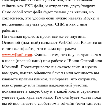
сейвить как EXE файл, и отправлять другу/подруге.
Само собой этот файл будет только для чтения, но
согласитесь, это удобно если нужно наваять Ибуку, и
нет желания изучать формат CHM и как с ним
работать.
Но главная прелесть проги всё же её плугины.
Основной (платный) называет WebCollect. Качается он
с того же офсайта, что и сама программа –
www.wjjsoft.com
. Фишка в том, что плуг встраивается
в шелл (правый клик) при работе с IE или Оперой или
Мозилой. Просматриваете вы скажем сайт, и нужна
вам дока, вместо обычного SaveAs или копипаста вы
клацаете правым кликом, выбираете, что сохранять,
всю страницу или только выделенный участок,
показываете в какую базу и в какой нод, и страничка
улетает туда, куда вам надо. Там она будет ждать пока
вы её прочитаете с удобством в офлайн (если там есть