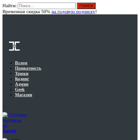
Найти:
Вход
Временная скидка 50%
на годовую подписку
!
Взлом
Приватность
Трюки
Кодинг
Админ
Geek
Магазин
Годовая
подписка
на
Хакер