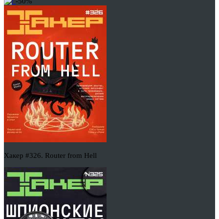
-50%
Хакер #326. Router from Hell