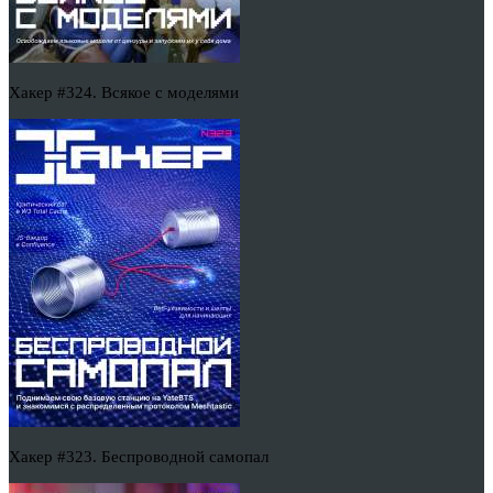
Хакер #324. Всякое с моделями
Хакер #323. Беспроводной самопал