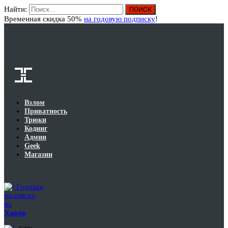
Найти:
Вход
Временная скидка 50%
на годовую подписку
!
Взлом
Приватность
Трюки
Кодинг
Админ
Geek
Магазин
Годовая
подписка
на
Хакер