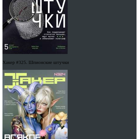
Хакер #325. Шпионские штучки