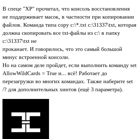
В спеце "XP" прочитал, что консоль восстановления
не поддерживает масок, в частности при копировании
файлов. Команда типа copy c:\*.txt c:\31337\txt, которая
должна скопировать все txt-файлы из c:\ в папку
c:\31337\txt не
проканает. И говорилось, что это самый большой
минус встроенной консоли.
Но на самом деле пройдет, если выполнить команду set
AllowWildCards = True и... всё! Работает до
перезагрузки во многих командах. Также наберите set
/? для дополнительных хинтов (ещё 3 параметра).