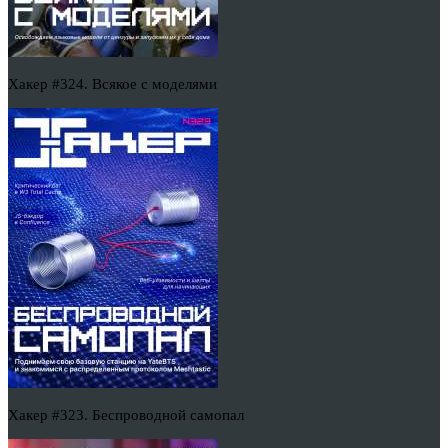
Хакер #324. Всякое с моделями
Хакер #323. Беспроводной самопал