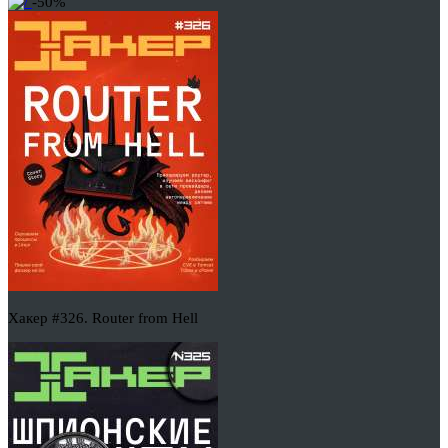
-50%
Хакер #326. Router from Hell