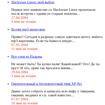
Slackware Linux: мой выбор
Первое мое знакомство со Slackware Linux произошло
после встречи с одним ее старым поклонн…
27.04.2004
4 мин на чтение
Кодим mp3-менеджер
Привет! Сегодня я разрешу самую заветную мечту любого
mp3-варезника. Если ты бывал в шкуре…
07.05.2004
11 мин на чтение
Все соки из Пальмы
Не может быть! Ты купил палм! Какой-какой? Ого! Да ты
крут! И что, прям так бросился книжк…
29.04.2004
3 мин на чтение
Окончательный и бесповоротный твик ХР №1
Давно хотел собрать и написать всю инфу о твикании,
гикании, модинге и т.п. такой известно…
07.07.2004
10 мин на чтение