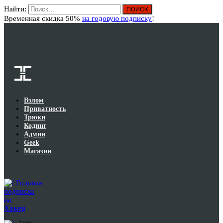
Найти:
Вход
Временная скидка 50%
на годовую подписку
!
Взлом
Приватность
Трюки
Кодинг
Админ
Geek
Магазин
Годовая
подписка
на
Хакер