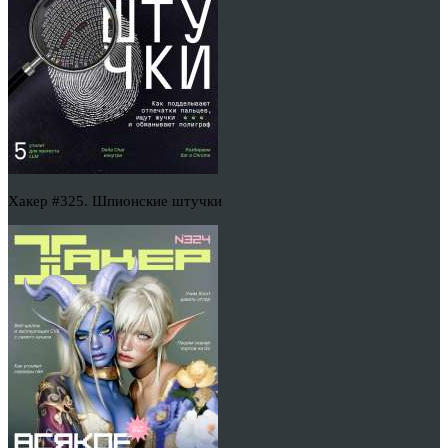
Хакер #325. Шпионские штучки