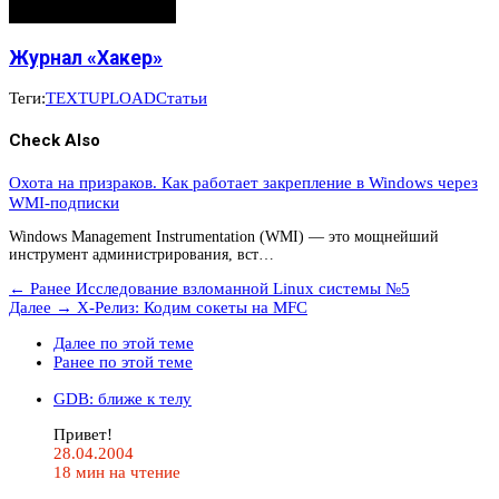
Журнал «Хакер»
Теги:
TEXT
UPLOAD
Статьи
Check Also
Охота на призраков. Как работает закрепление в Windows через
WMI-подписки
Windows Management Instrumentation (WMI) — это мощнейший
инструмент администрирования, вст…
← Ранее
Исследование взломанной Linux системы №5
Далее →
Х-Релиз: Кодим сокеты на MFC
Далее по этой теме
Ранее по этой теме
GDB: ближе к телу
Привет!
28.04.2004
18 мин на чтение