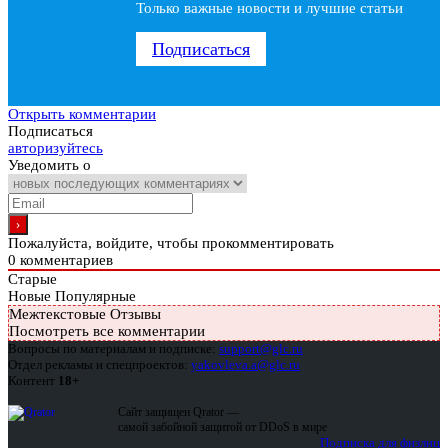
Только важные новости и лучшие статьи
Подписаться
Открыть комментарии
Подписаться
авторизуйтесь
Уведомить о
Пожалуйста, войдите, чтобы прокомментировать
0
комментариев
Старые
Новые
Популярные
Межтекстовые Отзывы
Посмотреть все комментарии
Вопросы по материалам и подписке:
support@glc.ru
Отдел рекламы и спецпроектов:
yakovleva.a@glc.ru
Контент
18+
Сайт защищен Qrator —
самой забойной защитой от DDoS в мире
Подписка для физлиц