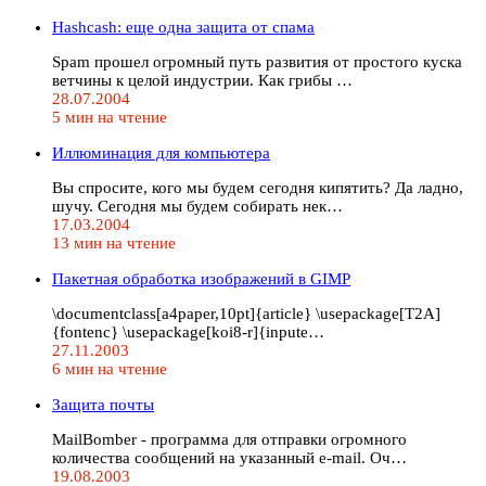
Hashcash: еще одна защита от спама
Spam прошел огромный путь развития от простого куска
ветчины к целой индустрии. Как грибы …
28.07.2004
5 мин на чтение
Иллюминация для компьютера
Вы спросите, кого мы будем сегодня кипятить? Да ладно,
шучу. Сегодня мы будем собирать нек…
17.03.2004
13 мин на чтение
Пакетная обработка изображений в GIMP
\documentclass[a4paper,10pt]{article} \usepackage[T2A]
{fontenc} \usepackage[koi8-r]{inpute…
27.11.2003
6 мин на чтение
Защита почты
MailBomber - программа для отправки огромного
количества сообщений на указанный e-mail. Оч…
19.08.2003