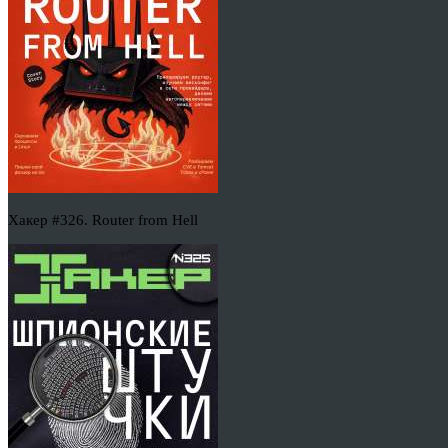
Хакер #326. Router from Hell