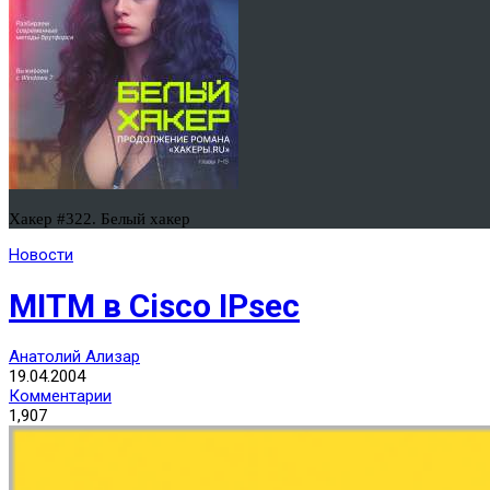
Хакер #322. Белый хакер
Новости
MITM в Cisco IPsec
Анатолий Ализар
19.04.2004
Комментарии
1,907