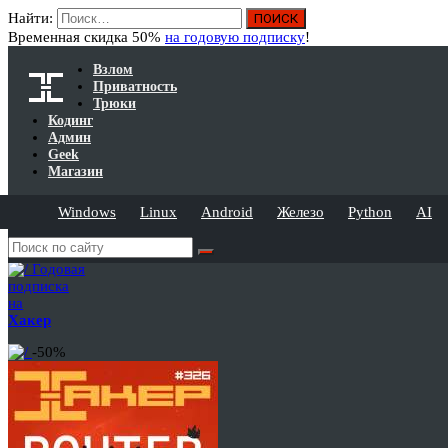
Найти:
Временная скидка 50%
на годовую подписку
!
Взлом
Приватность
Трюки
Кодинг
Админ
Geek
Магазин
Windows
Linux
Android
Железо
Python
AI
Годовая
подписка
на
Хакер
-50%