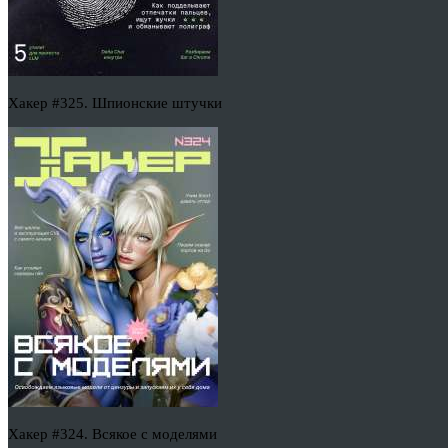
Хакер #325. Шпионские штучки
Хакер #324. Всякое с моделями