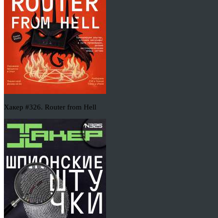
Хакер #326. Router from Hell