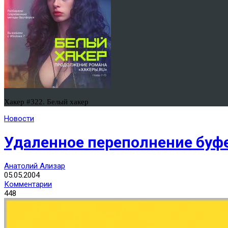
Хакер #322. Белый хакер
Новости
Удаленное переполнение буфе
Анатолий Ализар
05.05.2004
Комментарии
448