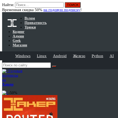
Найти:
Временная скидка 50%
на годовую подписку
!
Взлом
Приватность
Трюки
Кодинг
Админ
Geek
Магазин
Windows
Linux
Android
Железо
Python
AI
Годовая
подписка
на
Хакер
-50%