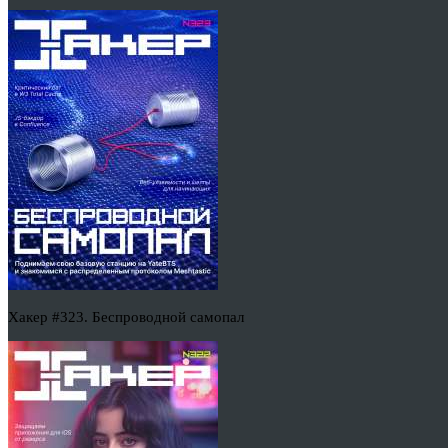
Хакер #323. Беспроводной самопал